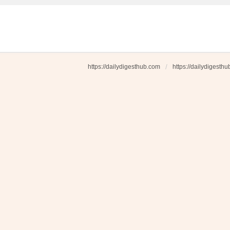
https://dailydigesthub.com
https://dailydigesth