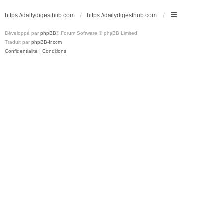
https://dailydigesthub.com
https://dailydigesthub.com
Développé par
phpBB
® Forum Software © phpBB Limited
Traduit par
phpBB-fr.com
Confidentialité
|
Conditions