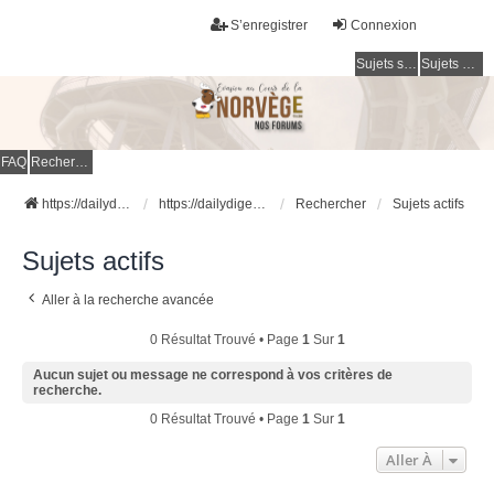
S’enregistrer
Connexion
Sujets sans réponse
Sujets actifs
FAQ
Rechercher
https://dailydigesthub.com
https://dailydigesthub.com
Rechercher
Sujets actifs
Sujets actifs
Aller à la recherche avancée
0 Résultat Trouvé • Page
1
Sur
1
Aucun sujet ou message ne correspond à vos critères de
recherche.
0 Résultat Trouvé • Page
1
Sur
1
Aller À