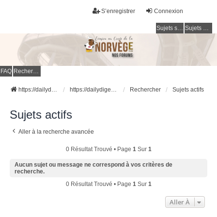
S’enregistrer
Connexion
Sujets sans réponse
Sujets actifs
FAQ
Rechercher
https://dailydigesthub.com
https://dailydigesthub.com
Rechercher
Sujets actifs
Sujets actifs
Aller à la recherche avancée
0 Résultat Trouvé • Page
1
Sur
1
Aucun sujet ou message ne correspond à vos critères de
recherche.
0 Résultat Trouvé • Page
1
Sur
1
Aller À