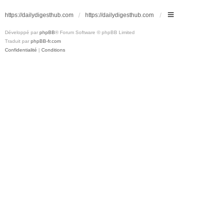
https://dailydigesthub.com
https://dailydigesthub.com
Développé par
phpBB
® Forum Software © phpBB Limited
Traduit par
phpBB-fr.com
Confidentialité
|
Conditions