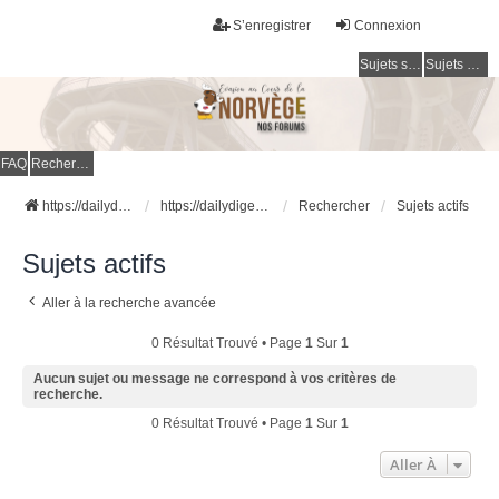
S’enregistrer
Connexion
Sujets sans réponse
Sujets actifs
FAQ
Rechercher
https://dailydigesthub.com
https://dailydigesthub.com
Rechercher
Sujets actifs
Sujets actifs
Aller à la recherche avancée
0 Résultat Trouvé • Page
1
Sur
1
Aucun sujet ou message ne correspond à vos critères de
recherche.
0 Résultat Trouvé • Page
1
Sur
1
Aller À