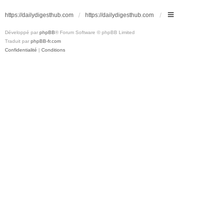
https://dailydigesthub.com
https://dailydigesthub.com
Développé par
phpBB
® Forum Software © phpBB Limited
Traduit par
phpBB-fr.com
Confidentialité
|
Conditions