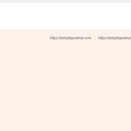
https://dailydigesthub.com
https://dailydigesth