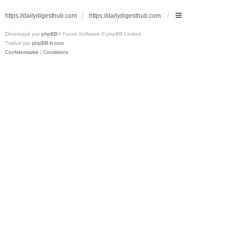
https://dailydigesthub.com
https://dailydigesthub.com
Développé par
phpBB
® Forum Software © phpBB Limited
Traduit par
phpBB-fr.com
Confidentialité
|
Conditions