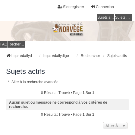
S’enregistrer
Connexion
Sujets sans réponse
Sujets actifs
FAQ
Rechercher
https://dailydigesthub.com
https://dailydigesthub.com
Rechercher
Sujets actifs
Sujets actifs
Aller à la recherche avancée
0 Résultat Trouvé • Page
1
Sur
1
Aucun sujet ou message ne correspond à vos critères de
recherche.
0 Résultat Trouvé • Page
1
Sur
1
Aller À