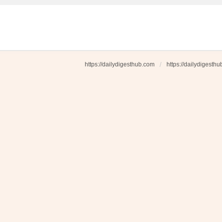
https://dailydigesthub.com
https://dailydigesth