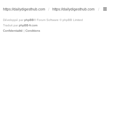
https://dailydigesthub.com
https://dailydigesthub.com
Développé par
phpBB
® Forum Software © phpBB Limited
Traduit par
phpBB-fr.com
Confidentialité
|
Conditions