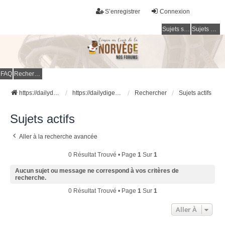
S’enregistrer
Connexion
Sujets sans réponse
Sujets actifs
FAQ
Rechercher
https://dailydigesthub.com
https://dailydigesthub.com
Rechercher
Sujets actifs
Sujets actifs
Aller à la recherche avancée
0 Résultat Trouvé • Page
1
Sur
1
Aucun sujet ou message ne correspond à vos critères de
recherche.
0 Résultat Trouvé • Page
1
Sur
1
Aller À