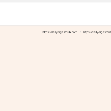
https://dailydigesthub.com
https://dailydigesth