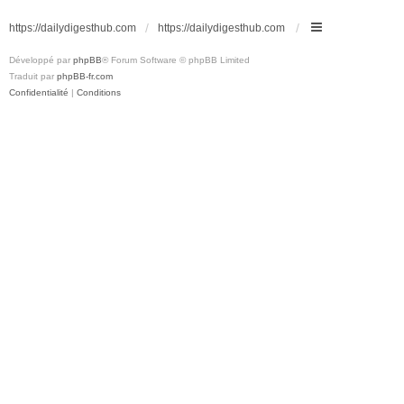
https://dailydigesthub.com
https://dailydigesthub.com
Développé par
phpBB
® Forum Software © phpBB Limited
Traduit par
phpBB-fr.com
Confidentialité
|
Conditions