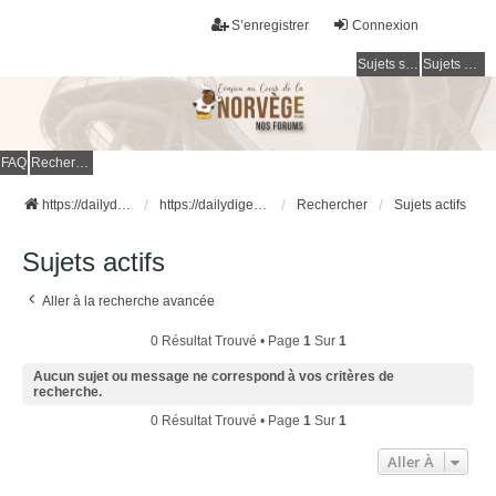
S’enregistrer
Connexion
Sujets sans réponse
Sujets actifs
FAQ
Rechercher
https://dailydigesthub.com
https://dailydigesthub.com
Rechercher
Sujets actifs
Sujets actifs
Aller à la recherche avancée
0 Résultat Trouvé • Page
1
Sur
1
Aucun sujet ou message ne correspond à vos critères de
recherche.
0 Résultat Trouvé • Page
1
Sur
1
Aller À