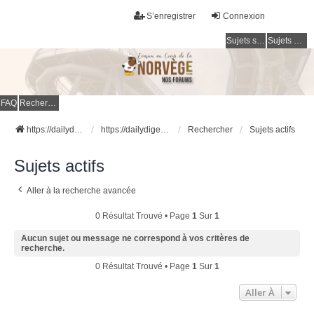
S’enregistrer
Connexion
Sujets sans réponse
Sujets actifs
FAQ
Rechercher
https://dailydigesthub.com
https://dailydigesthub.com
Rechercher
Sujets actifs
Sujets actifs
Aller à la recherche avancée
0 Résultat Trouvé • Page
1
Sur
1
Aucun sujet ou message ne correspond à vos critères de
recherche.
0 Résultat Trouvé • Page
1
Sur
1
Aller À