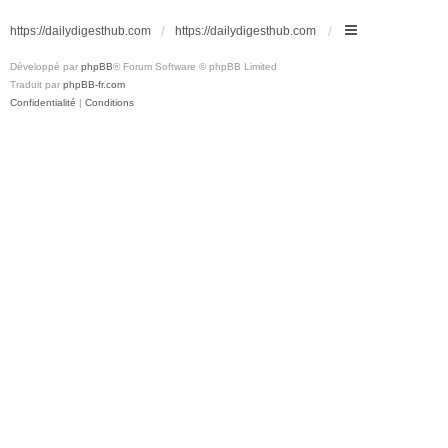
https://dailydigesthub.com
https://dailydigesthub.com
Développé par
phpBB
® Forum Software © phpBB Limited
Traduit par
phpBB-fr.com
Confidentialité
|
Conditions