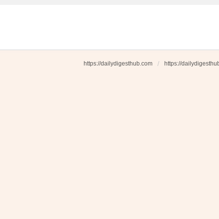
https://dailydigesthub.com
https://dailydigesth