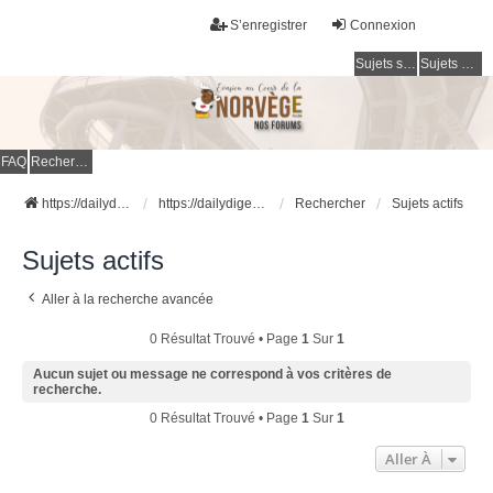
S’enregistrer
Connexion
Sujets sans réponse
Sujets actifs
FAQ
Rechercher
https://dailydigesthub.com
https://dailydigesthub.com
Rechercher
Sujets actifs
Sujets actifs
Aller à la recherche avancée
0 Résultat Trouvé • Page
1
Sur
1
Aucun sujet ou message ne correspond à vos critères de
recherche.
0 Résultat Trouvé • Page
1
Sur
1
Aller À