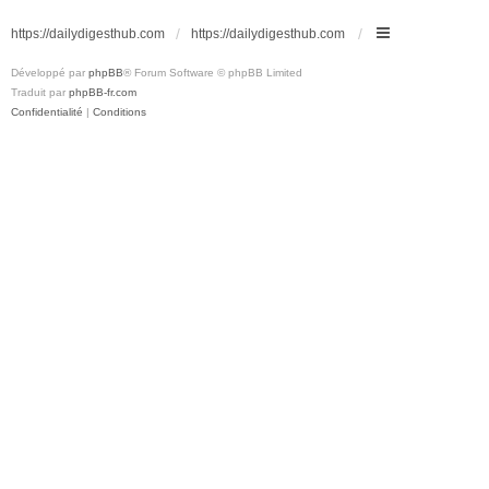
https://dailydigesthub.com
https://dailydigesthub.com
Développé par
phpBB
® Forum Software © phpBB Limited
Traduit par
phpBB-fr.com
Confidentialité
|
Conditions