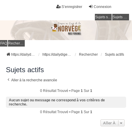
S’enregistrer
Connexion
Sujets sans réponse
Sujets actifs
FAQ
Rechercher
https://dailydigesthub.com
https://dailydigesthub.com
Rechercher
Sujets actifs
Sujets actifs
Aller à la recherche avancée
0 Résultat Trouvé • Page
1
Sur
1
Aucun sujet ou message ne correspond à vos critères de
recherche.
0 Résultat Trouvé • Page
1
Sur
1
Aller À