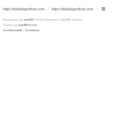
https://dailydigesthub.com
https://dailydigesthub.com
Développé par
phpBB
® Forum Software © phpBB Limited
Traduit par
phpBB-fr.com
Confidentialité
|
Conditions