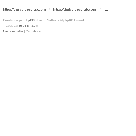
https://dailydigesthub.com
https://dailydigesthub.com
Développé par
phpBB
® Forum Software © phpBB Limited
Traduit par
phpBB-fr.com
Confidentialité
|
Conditions