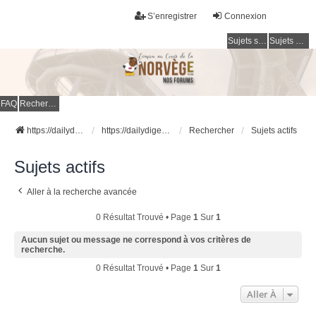
S’enregistrer
Connexion
Sujets sans réponse
Sujets actifs
FAQ
Rechercher
https://dailydigesthub.com
https://dailydigesthub.com
Rechercher
Sujets actifs
Sujets actifs
Aller à la recherche avancée
0 Résultat Trouvé • Page
1
Sur
1
Aucun sujet ou message ne correspond à vos critères de
recherche.
0 Résultat Trouvé • Page
1
Sur
1
Aller À