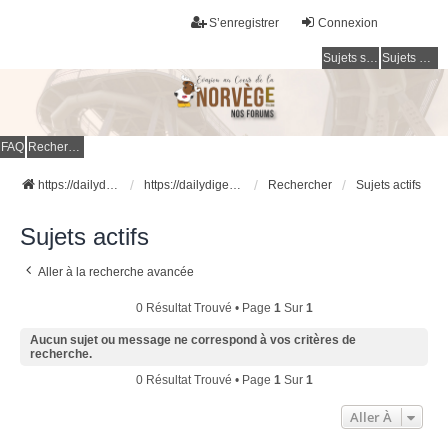
S’enregistrer
Connexion
Sujets sans réponse
Sujets actifs
FAQ
Rechercher
https://dailydigesthub.com
https://dailydigesthub.com
Rechercher
Sujets actifs
Sujets actifs
Aller à la recherche avancée
0 Résultat Trouvé • Page
1
Sur
1
Aucun sujet ou message ne correspond à vos critères de
recherche.
0 Résultat Trouvé • Page
1
Sur
1
Aller À