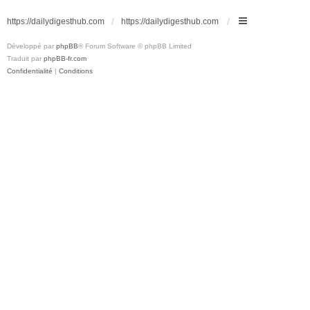
https://dailydigesthub.com
https://dailydigesthub.com
Développé par
phpBB
® Forum Software © phpBB Limited
Traduit par
phpBB-fr.com
Confidentialité
|
Conditions