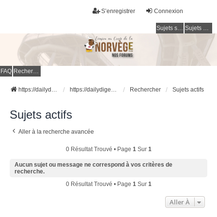
S’enregistrer
Connexion
Sujets sans réponse
Sujets actifs
FAQ
Rechercher
https://dailydigesthub.com
https://dailydigesthub.com
Rechercher
Sujets actifs
Sujets actifs
Aller à la recherche avancée
0 Résultat Trouvé • Page
1
Sur
1
Aucun sujet ou message ne correspond à vos critères de
recherche.
0 Résultat Trouvé • Page
1
Sur
1
Aller À