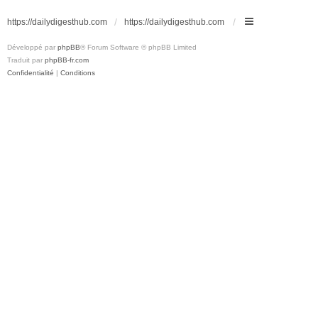
https://dailydigesthub.com
https://dailydigesthub.com
Développé par
phpBB
® Forum Software © phpBB Limited
Traduit par
phpBB-fr.com
Confidentialité
|
Conditions