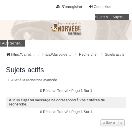
S’enregistrer
Connexion
Sujets sans réponse
Sujets actifs
FAQ
Rechercher
https://dailydigesthub.com
https://dailydigesthub.com
Rechercher
Sujets actifs
Sujets actifs
Aller à la recherche avancée
0 Résultat Trouvé • Page
1
Sur
1
Aucun sujet ou message ne correspond à vos critères de
recherche.
0 Résultat Trouvé • Page
1
Sur
1
Aller À