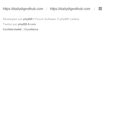
https://dailydigesthub.com
https://dailydigesthub.com
Développé par
phpBB
® Forum Software © phpBB Limited
Traduit par
phpBB-fr.com
Confidentialité
|
Conditions