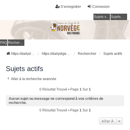
S’enregistrer
Connexion
Sujets sans réponse
Sujets actifs
FAQ
Rechercher
https://dailydigesthub.com
https://dailydigesthub.com
Rechercher
Sujets actifs
Sujets actifs
Aller à la recherche avancée
0 Résultat Trouvé • Page
1
Sur
1
Aucun sujet ou message ne correspond à vos critères de
recherche.
0 Résultat Trouvé • Page
1
Sur
1
Aller À