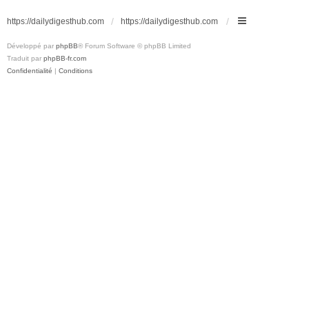
https://dailydigesthub.com
https://dailydigesthub.com
Développé par
phpBB
® Forum Software © phpBB Limited
Traduit par
phpBB-fr.com
Confidentialité
|
Conditions