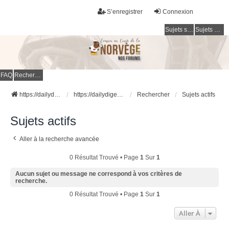
S’enregistrer
Connexion
Sujets sans réponse
Sujets actifs
FAQ
Rechercher
https://dailydigesthub.com
https://dailydigesthub.com
Rechercher
Sujets actifs
Sujets actifs
Aller à la recherche avancée
0 Résultat Trouvé • Page
1
Sur
1
Aucun sujet ou message ne correspond à vos critères de
recherche.
0 Résultat Trouvé • Page
1
Sur
1
Aller À