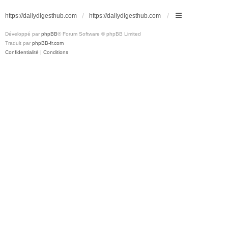
https://dailydigesthub.com
https://dailydigesthub.com
Développé par
phpBB
® Forum Software © phpBB Limited
Traduit par
phpBB-fr.com
Confidentialité
|
Conditions