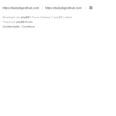
https://dailydigesthub.com
https://dailydigesthub.com
Développé par
phpBB
® Forum Software © phpBB Limited
Traduit par
phpBB-fr.com
Confidentialité
|
Conditions