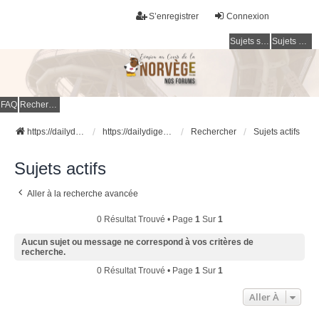
S’enregistrer
Connexion
Sujets sans réponse
Sujets actifs
FAQ
Rechercher
https://dailydigesthub.com
https://dailydigesthub.com
Rechercher
Sujets actifs
Sujets actifs
Aller à la recherche avancée
0 Résultat Trouvé • Page
1
Sur
1
Aucun sujet ou message ne correspond à vos critères de
recherche.
0 Résultat Trouvé • Page
1
Sur
1
Aller À