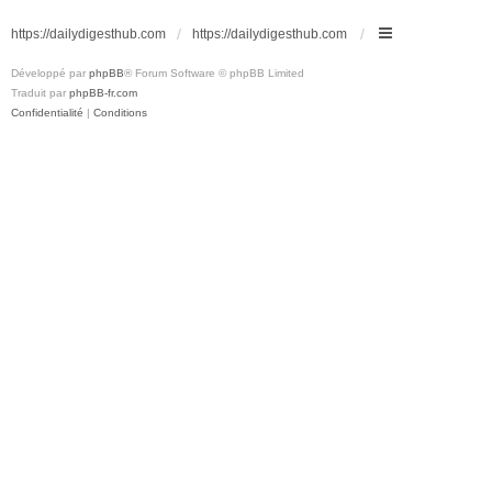
https://dailydigesthub.com
https://dailydigesthub.com
Développé par
phpBB
® Forum Software © phpBB Limited
Traduit par
phpBB-fr.com
Confidentialité
|
Conditions