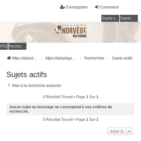
S’enregistrer
Connexion
Sujets sans réponse
Sujets actifs
FAQ
Rechercher
https://dailydigesthub.com
https://dailydigesthub.com
Rechercher
Sujets actifs
Sujets actifs
Aller à la recherche avancée
0 Résultat Trouvé • Page
1
Sur
1
Aucun sujet ou message ne correspond à vos critères de
recherche.
0 Résultat Trouvé • Page
1
Sur
1
Aller À