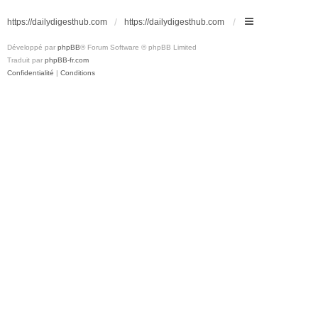
https://dailydigesthub.com
https://dailydigesthub.com
Développé par
phpBB
® Forum Software © phpBB Limited
Traduit par
phpBB-fr.com
Confidentialité
|
Conditions