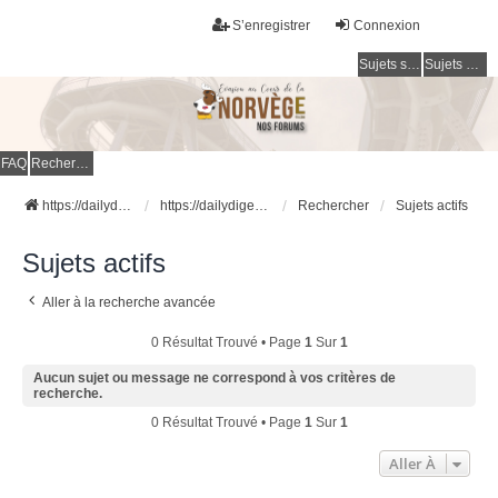
S’enregistrer
Connexion
Sujets sans réponse
Sujets actifs
FAQ
Rechercher
https://dailydigesthub.com
https://dailydigesthub.com
Rechercher
Sujets actifs
Sujets actifs
Aller à la recherche avancée
0 Résultat Trouvé • Page
1
Sur
1
Aucun sujet ou message ne correspond à vos critères de
recherche.
0 Résultat Trouvé • Page
1
Sur
1
Aller À