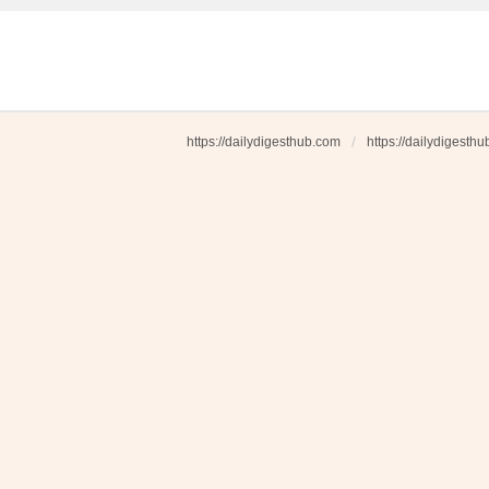
https://dailydigesthub.com
https://dailydigesth