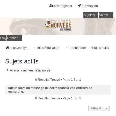
S’enregistrer
Connexion
Sujets sans réponse
Sujets actifs
FAQ
Rechercher
https://dailydigesthub.com
https://dailydigesthub.com
Rechercher
Sujets actifs
Sujets actifs
Aller à la recherche avancée
0 Résultat Trouvé • Page
1
Sur
1
Aucun sujet ou message ne correspond à vos critères de
recherche.
0 Résultat Trouvé • Page
1
Sur
1
Aller À