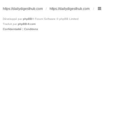
https://dailydigesthub.com
https://dailydigesthub.com
Développé par
phpBB
® Forum Software © phpBB Limited
Traduit par
phpBB-fr.com
Confidentialité
|
Conditions