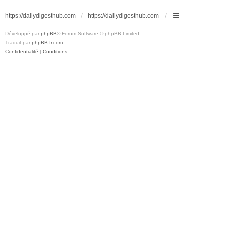
https://dailydigesthub.com
https://dailydigesthub.com
Développé par
phpBB
® Forum Software © phpBB Limited
Traduit par
phpBB-fr.com
Confidentialité
|
Conditions