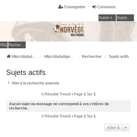
S’enregistrer
Connexion
Sujets sans réponse
Sujets actifs
FAQ
Rechercher
https://dailydigesthub.com
https://dailydigesthub.com
Rechercher
Sujets actifs
Sujets actifs
Aller à la recherche avancée
0 Résultat Trouvé • Page
1
Sur
1
Aucun sujet ou message ne correspond à vos critères de
recherche.
0 Résultat Trouvé • Page
1
Sur
1
Aller À