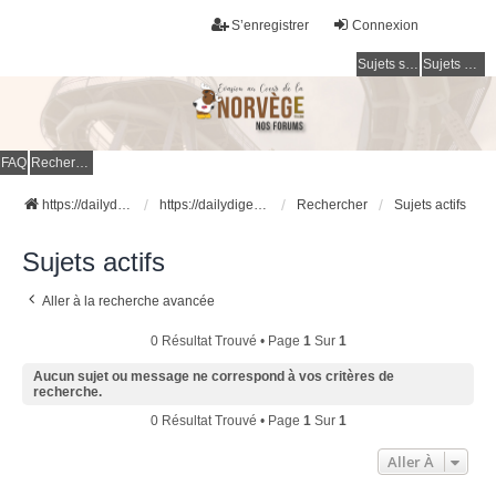
S’enregistrer
Connexion
Sujets sans réponse
Sujets actifs
FAQ
Rechercher
https://dailydigesthub.com
https://dailydigesthub.com
Rechercher
Sujets actifs
Sujets actifs
Aller à la recherche avancée
0 Résultat Trouvé • Page
1
Sur
1
Aucun sujet ou message ne correspond à vos critères de
recherche.
0 Résultat Trouvé • Page
1
Sur
1
Aller À