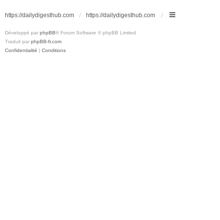
https://dailydigesthub.com
https://dailydigesthub.com
Développé par
phpBB
® Forum Software © phpBB Limited
Traduit par
phpBB-fr.com
Confidentialité
|
Conditions