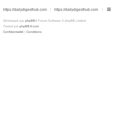
https://dailydigesthub.com
https://dailydigesthub.com
Développé par
phpBB
® Forum Software © phpBB Limited
Traduit par
phpBB-fr.com
Confidentialité
|
Conditions