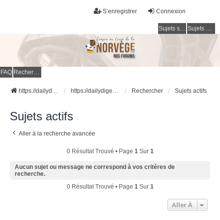
S’enregistrer
Connexion
Sujets sans réponse
Sujets actifs
FAQ
Rechercher
https://dailydigesthub.com
https://dailydigesthub.com
Rechercher
Sujets actifs
Sujets actifs
Aller à la recherche avancée
0 Résultat Trouvé • Page
1
Sur
1
Aucun sujet ou message ne correspond à vos critères de
recherche.
0 Résultat Trouvé • Page
1
Sur
1
Aller À