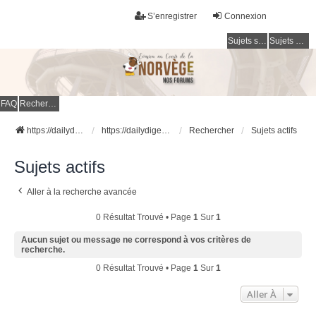
S’enregistrer
Connexion
Sujets sans réponse
Sujets actifs
FAQ
Rechercher
https://dailydigesthub.com
https://dailydigesthub.com
Rechercher
Sujets actifs
Sujets actifs
Aller à la recherche avancée
0 Résultat Trouvé • Page
1
Sur
1
Aucun sujet ou message ne correspond à vos critères de
recherche.
0 Résultat Trouvé • Page
1
Sur
1
Aller À