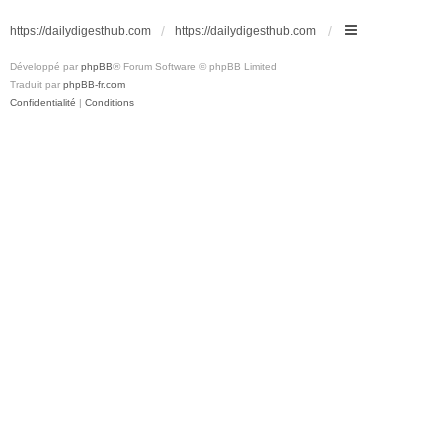
https://dailydigesthub.com
https://dailydigesthub.com
Développé par
phpBB
® Forum Software © phpBB Limited
Traduit par
phpBB-fr.com
Confidentialité
|
Conditions