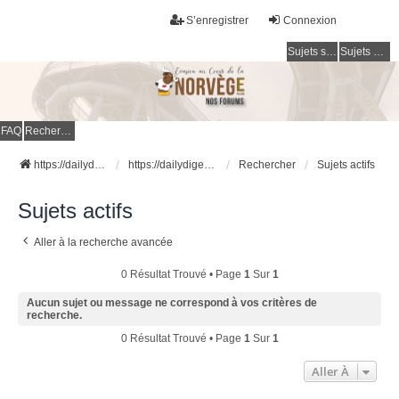
S’enregistrer
Connexion
Sujets sans réponse
Sujets actifs
FAQ
Rechercher
https://dailydigesthub.com
https://dailydigesthub.com
Rechercher
Sujets actifs
Sujets actifs
Aller à la recherche avancée
0 Résultat Trouvé • Page
1
Sur
1
Aucun sujet ou message ne correspond à vos critères de
recherche.
0 Résultat Trouvé • Page
1
Sur
1
Aller À