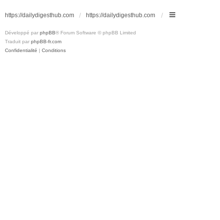
https://dailydigesthub.com
https://dailydigesthub.com
Développé par
phpBB
® Forum Software © phpBB Limited
Traduit par
phpBB-fr.com
Confidentialité
|
Conditions