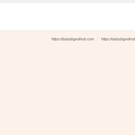
https://dailydigesthub.com
https://dailydigesth