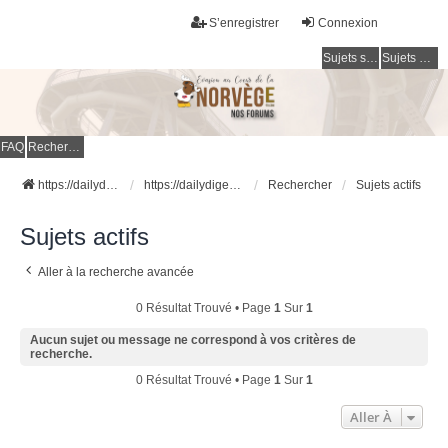
S’enregistrer
Connexion
Sujets sans réponse
Sujets actifs
FAQ
Rechercher
https://dailydigesthub.com
https://dailydigesthub.com
Rechercher
Sujets actifs
Sujets actifs
Aller à la recherche avancée
0 Résultat Trouvé • Page
1
Sur
1
Aucun sujet ou message ne correspond à vos critères de
recherche.
0 Résultat Trouvé • Page
1
Sur
1
Aller À