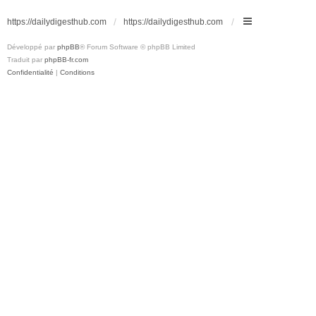
https://dailydigesthub.com
https://dailydigesthub.com
Développé par
phpBB
® Forum Software © phpBB Limited
Traduit par
phpBB-fr.com
Confidentialité
|
Conditions