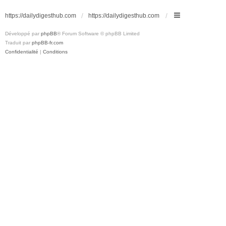
https://dailydigesthub.com
https://dailydigesthub.com
Développé par
phpBB
® Forum Software © phpBB Limited
Traduit par
phpBB-fr.com
Confidentialité
|
Conditions