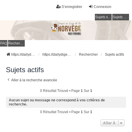
S’enregistrer
Connexion
Sujets sans réponse
Sujets actifs
FAQ
Rechercher
https://dailydigesthub.com
https://dailydigesthub.com
Rechercher
Sujets actifs
Sujets actifs
Aller à la recherche avancée
0 Résultat Trouvé • Page
1
Sur
1
Aucun sujet ou message ne correspond à vos critères de
recherche.
0 Résultat Trouvé • Page
1
Sur
1
Aller À