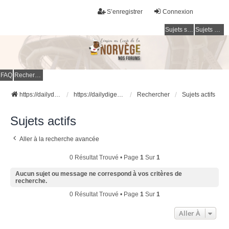
S’enregistrer
Connexion
Sujets sans réponse
Sujets actifs
FAQ
Rechercher
https://dailydigesthub.com
https://dailydigesthub.com
Rechercher
Sujets actifs
Sujets actifs
Aller à la recherche avancée
0 Résultat Trouvé • Page
1
Sur
1
Aucun sujet ou message ne correspond à vos critères de
recherche.
0 Résultat Trouvé • Page
1
Sur
1
Aller À