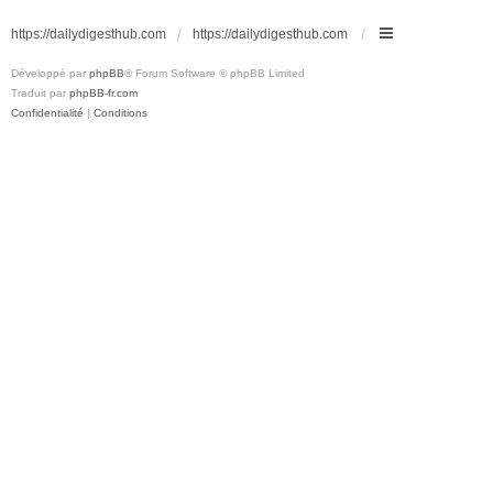
https://dailydigesthub.com
https://dailydigesthub.com
Développé par
phpBB
® Forum Software © phpBB Limited
Traduit par
phpBB-fr.com
Confidentialité
|
Conditions