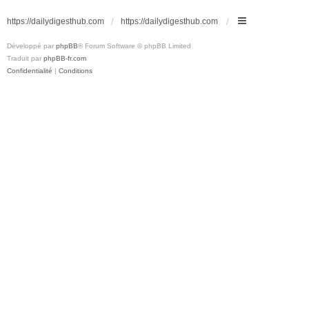
https://dailydigesthub.com
https://dailydigesthub.com
Développé par
phpBB
® Forum Software © phpBB Limited
Traduit par
phpBB-fr.com
Confidentialité
|
Conditions