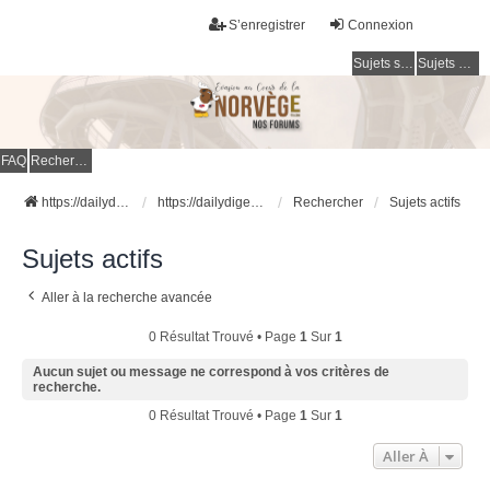
S’enregistrer
Connexion
Sujets sans réponse
Sujets actifs
FAQ
Rechercher
https://dailydigesthub.com
https://dailydigesthub.com
Rechercher
Sujets actifs
Sujets actifs
Aller à la recherche avancée
0 Résultat Trouvé • Page
1
Sur
1
Aucun sujet ou message ne correspond à vos critères de
recherche.
0 Résultat Trouvé • Page
1
Sur
1
Aller À