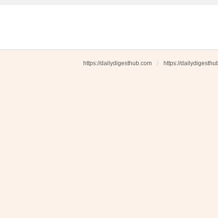
https://dailydigesthub.com
https://dailydigesth