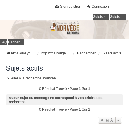
S’enregistrer
Connexion
Sujets sans réponse
Sujets actifs
FAQ
Rechercher
https://dailydigesthub.com
https://dailydigesthub.com
Rechercher
Sujets actifs
Sujets actifs
Aller à la recherche avancée
0 Résultat Trouvé • Page
1
Sur
1
Aucun sujet ou message ne correspond à vos critères de
recherche.
0 Résultat Trouvé • Page
1
Sur
1
Aller À