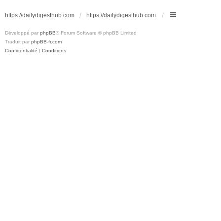
https://dailydigesthub.com
https://dailydigesthub.com
Développé par
phpBB
® Forum Software © phpBB Limited
Traduit par
phpBB-fr.com
Confidentialité
|
Conditions