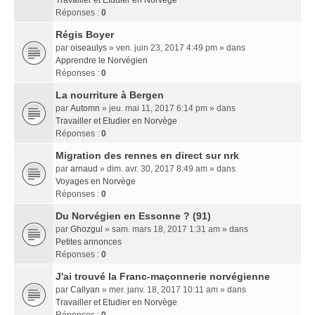
Travailler et Etudier en Norvège
Réponses :
0
Régis Boyer
par
oiseaulys
» ven. juin 23, 2017 4:49 pm » dans
Apprendre le Norvégien
Réponses :
0
La nourriture à Bergen
par
Automn
» jeu. mai 11, 2017 6:14 pm » dans
Travailler et Etudier en Norvège
Réponses :
0
Migration des rennes en direct sur nrk
par
arnaud
» dim. avr. 30, 2017 8:49 am » dans
Voyages en Norvège
Réponses :
0
Du Norvégien en Essonne ? (91)
par
Ghozgul
» sam. mars 18, 2017 1:31 am » dans
Petites annonces
Réponses :
0
J'ai trouvé la Franc-maçonnerie norvégienne
par
Callyan
» mer. janv. 18, 2017 10:11 am » dans
Travailler et Etudier en Norvège