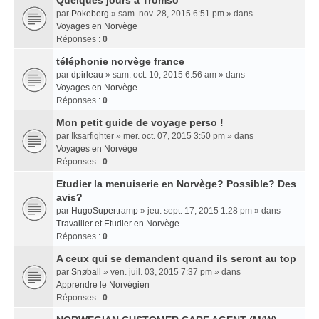
Quelques jours a Tromso
par
Pokeberg
» sam. nov. 28, 2015 6:51 pm » dans
Voyages en Norvège
Réponses :
0
téléphonie norvège france
par
dpirleau
» sam. oct. 10, 2015 6:56 am » dans
Voyages en Norvège
Réponses :
0
Mon petit guide de voyage perso !
par
Iksarfighter
» mer. oct. 07, 2015 3:50 pm » dans
Voyages en Norvège
Réponses :
0
Etudier la menuiserie en Norvège? Possible? Des
avis?
par
HugoSupertramp
» jeu. sept. 17, 2015 1:28 pm » dans
Travailler et Etudier en Norvège
Réponses :
0
A ceux qui se demandent quand ils seront au top
par
Snøball
» ven. juil. 03, 2015 7:37 pm » dans
Apprendre le Norvégien
Réponses :
0