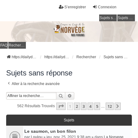
S’enregistrer
Connexion
Sujets sans réponse
Sujets actifs
FAQ
Rechercher
https://dailydigesthub.com
https://dailydigesthub.com
Rechercher
Sujets sans réponse
Sujets sans réponse
Aller à la recherche avancée
Rechercher
Recherche Avancée
Page
1
Sur
12
1
2
3
4
5
12
Suivant
562 Résultats Trouvés
…
Sujets
Le saumon, un bon filon
par
Loulou
» jeu. nov. 25, 2021 9:38 am » dans
La Norvege