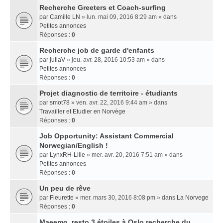
Recherche Greeters et Coach-surfing
par
Camille LN
» lun. mai 09, 2016 8:29 am » dans
Petites annonces
Réponses :
0
Recherche job de garde d'enfants
par
juliaV
» jeu. avr. 28, 2016 10:53 am » dans
Petites annonces
Réponses :
0
Projet diagnostic de territoire - étudiants
par
smot78
» ven. avr. 22, 2016 9:44 am » dans
Travailler et Etudier en Norvège
Réponses :
0
Job Opportunity: Assistant Commercial
Norwegian/English !
par
LynxRH-Lille
» mer. avr. 20, 2016 7:51 am » dans
Petites annonces
Réponses :
0
Un peu de rêve
par
Fleurette
» mer. mars 30, 2016 8:08 pm » dans
La Norvege
Réponses :
0
Maeemo, resto 3 étoiles à Oslo recherche du