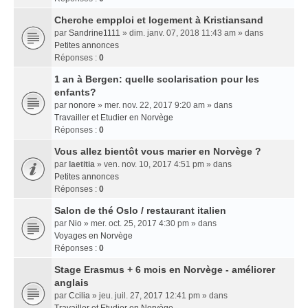
Cherche empploi et logement à Kristiansand
par
Sandrine1111
» dim. janv. 07, 2018 11:43 am » dans
Petites annonces
Réponses :
0
1 an à Bergen: quelle scolarisation pour les
enfants?
par
nonore
» mer. nov. 22, 2017 9:20 am » dans
Travailler et Etudier en Norvège
Réponses :
0
Vous allez bientôt vous marier en Norvège ?
par
laetitia
» ven. nov. 10, 2017 4:51 pm » dans
Petites annonces
Réponses :
0
Salon de thé Oslo / restaurant italien
par
Nio
» mer. oct. 25, 2017 4:30 pm » dans
Voyages en Norvège
Réponses :
0
Stage Erasmus + 6 mois en Norvège - améliorer
anglais
par
Ccilia
» jeu. juil. 27, 2017 12:41 pm » dans