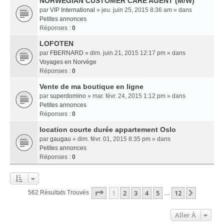
NORWEGIAN CUSTOMER CARE AGENT (M/W)
par
VIP International
» jeu. juin 25, 2015 8:36 am » dans
Petites annonces
Réponses :
0
LOFOTEN
par
FBERNARD
» dim. juin 21, 2015 12:17 pm » dans
Voyages en Norvège
Réponses :
0
Vente de ma boutique en ligne
par
superdomino
» mar. févr. 24, 2015 1:12 pm » dans
Petites annonces
Réponses :
0
location courte durée appartement Oslo
par
gaugau
» dim. févr. 01, 2015 8:35 pm » dans
Petites annonces
Réponses :
0
Page
1
Sur
12
1
2
3
4
5
12
Suivant
562 Résultats Trouvés
…
Aller À