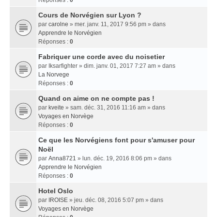
Réponses :
0
Cours de Norvégien sur Lyon ?
par
carolne
» mer. janv. 11, 2017 9:56 pm » dans
Apprendre le Norvégien
Réponses :
0
Fabriquer une corde avec du noisetier
par
Iksarfighter
» dim. janv. 01, 2017 7:27 am » dans
La Norvege
Réponses :
0
Quand on aime on ne compte pas !
par
kveite
» sam. déc. 31, 2016 11:16 am » dans
Voyages en Norvège
Réponses :
0
Ce que les Norvégiens font pour s'amuser pour
Noël
par
Anna8721
» lun. déc. 19, 2016 8:06 pm » dans
Apprendre le Norvégien
Réponses :
0
Hotel Oslo
par
IROISE
» jeu. déc. 08, 2016 5:07 pm » dans
Voyages en Norvège