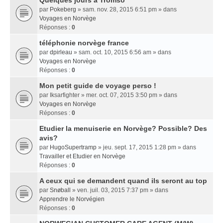
Quelques jours a Tromso
par
Pokeberg
» sam. nov. 28, 2015 6:51 pm » dans
Voyages en Norvège
Réponses :
0
téléphonie norvège france
par
dpirleau
» sam. oct. 10, 2015 6:56 am » dans
Voyages en Norvège
Réponses :
0
Mon petit guide de voyage perso !
par
Iksarfighter
» mer. oct. 07, 2015 3:50 pm » dans
Voyages en Norvège
Réponses :
0
Etudier la menuiserie en Norvège? Possible? Des
avis?
par
HugoSupertramp
» jeu. sept. 17, 2015 1:28 pm » dans
Travailler et Etudier en Norvège
Réponses :
0
A ceux qui se demandent quand ils seront au top
par
Snøball
» ven. juil. 03, 2015 7:37 pm » dans
Apprendre le Norvégien
Réponses :
0