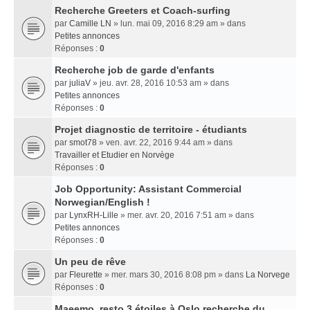
Recherche Greeters et Coach-surfing
par
Camille LN
» lun. mai 09, 2016 8:29 am » dans
Petites annonces
Réponses :
0
Recherche job de garde d'enfants
par
juliaV
» jeu. avr. 28, 2016 10:53 am » dans
Petites annonces
Réponses :
0
Projet diagnostic de territoire - étudiants
par
smot78
» ven. avr. 22, 2016 9:44 am » dans
Travailler et Etudier en Norvège
Réponses :
0
Job Opportunity: Assistant Commercial
Norwegian/English !
par
LynxRH-Lille
» mer. avr. 20, 2016 7:51 am » dans
Petites annonces
Réponses :
0
Un peu de rêve
par
Fleurette
» mer. mars 30, 2016 8:08 pm » dans
La Norvege
Réponses :
0
Maeemo, resto 3 étoiles à Oslo recherche du