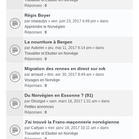
Travailler et Etudier en Norvège
Réponses :
0
Régis Boyer
par
oiseaulys
» ven. juin 23, 2017 4:49 pm » dans
Apprendre le Norvégien
Réponses :
0
La nourriture à Bergen
par
Automn
» jeu. mai 11, 2017 6:14 pm » dans
Travailler et Etudier en Norvège
Réponses :
0
Migration des rennes en direct sur nrk
par
arnaud
» dim. avr. 30, 2017 8:49 am » dans
Voyages en Norvège
Réponses :
0
Du Norvégien en Essonne ? (91)
par
Ghozgul
» sam. mars 18, 2017 1:31 am » dans
Petites annonces
Réponses :
0
J'ai trouvé la Franc-maçonnerie norvégienne
par
Callyan
» mer. janv. 18, 2017 10:11 am » dans
Travailler et Etudier en Norvège