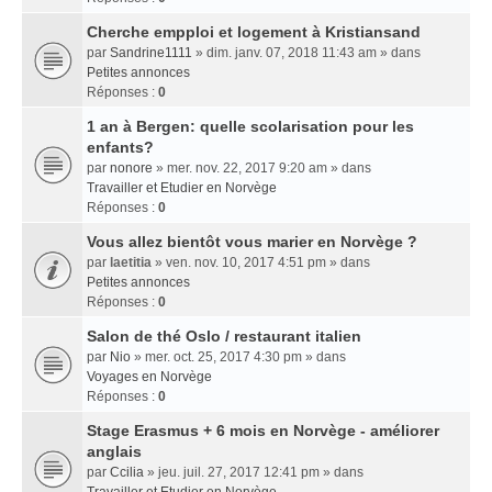
Cherche empploi et logement à Kristiansand
par
Sandrine1111
» dim. janv. 07, 2018 11:43 am » dans
Petites annonces
Réponses :
0
1 an à Bergen: quelle scolarisation pour les
enfants?
par
nonore
» mer. nov. 22, 2017 9:20 am » dans
Travailler et Etudier en Norvège
Réponses :
0
Vous allez bientôt vous marier en Norvège ?
par
laetitia
» ven. nov. 10, 2017 4:51 pm » dans
Petites annonces
Réponses :
0
Salon de thé Oslo / restaurant italien
par
Nio
» mer. oct. 25, 2017 4:30 pm » dans
Voyages en Norvège
Réponses :
0
Stage Erasmus + 6 mois en Norvège - améliorer
anglais
par
Ccilia
» jeu. juil. 27, 2017 12:41 pm » dans