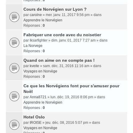
Réponses :
0
Cours de Norvégien sur Lyon ?
par
carolne
» mer. janv. 11, 2017 9:56 pm » dans
Apprendre le Norvégien
Réponses :
0
Fabriquer une corde avec du noisetier
par
Iksarfighter
» dim. janv. 01, 2017 7:27 am » dans
La Norvege
Réponses :
0
Quand on aime on ne compte pas !
par
kveite
» sam. déc. 31, 2016 11:16 am » dans
Voyages en Norvège
Réponses :
0
Ce que les Norvégiens font pour s'amuser pour
Noël
par
Anna8721
» lun. déc. 19, 2016 8:06 pm » dans
Apprendre le Norvégien
Réponses :
0
Hotel Oslo
par
IROISE
» jeu. déc. 08, 2016 5:07 pm » dans
Voyages en Norvège