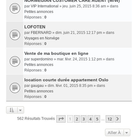
NORWEGIAN CUSTOMER CARE AGENT (M/W)
par
VIP International
» jeu. juin 25, 2015 8:36 am » dans
Petites annonces
Réponses :
0
LOFOTEN
par
FBERNARD
» dim. juin 21, 2015 12:17 pm » dans
Voyages en Norvège
Réponses :
0
Vente de ma boutique en ligne
par
superdomino
» mar. févr. 24, 2015 1:12 pm » dans
Petites annonces
Réponses :
0
location courte durée appartement Oslo
par
gaugau
» dim. févr. 01, 2015 8:35 pm » dans
Petites annonces
Réponses :
0
Page
1
Sur
12
1
2
3
4
5
12
Suivant
562 Résultats Trouvés
…
Aller À