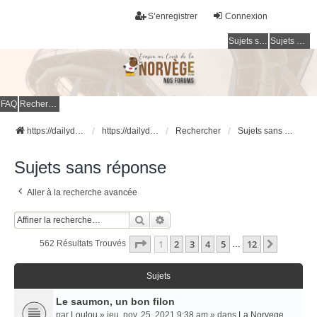
S’enregistrer
Connexion
Sujets sans réponse
Sujets actifs
FAQ
Rechercher
https://dailydigesthub.com
https://dailydigesthub.com
Rechercher
Sujets sans réponse
Sujets sans réponse
Aller à la recherche avancée
Rechercher
Recherche Avancée
Page
1
Sur
12
1
2
3
4
5
12
Suivant
562 Résultats Trouvés
…
Sujets
Le saumon, un bon filon
par
Loulou
» jeu. nov. 25, 2021 9:38 am » dans
La Norvege