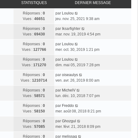
STATISTIQUES
DERNIER MESSAGE
Réponses :
0
par
Loulou
Vues :
46651
jeu. nov. 25, 2021 9:38 am
Réponses :
0
par
Iksarfighter
Vues :
69430
mar. nov. 19, 2019 4:54 pm
Réponses :
0
par
Loulou
Vues :
127766
mer. oct. 30, 2019 1:21 pm
Réponses :
0
par
Loulou
Vues :
171270
dim. mai 05, 2019 7:28 pm
Réponses :
0
par
oiseaulys
Vues :
1210714
ven. avr. 26, 2019 8:00 am
Réponses :
0
par
MichelV
Vues :
58571
lun. déc. 10, 2018 7:07 pm
Réponses :
0
par
Freddo
Vues :
58150
mer. août 08, 2018 8:21 pm
Réponses :
0
par
Ghozgul
Vues :
57085
mer. févr. 21, 2018 8:09 pm
Réponses :
0
par
melissag