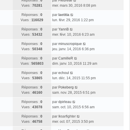
Réponses :
0
par
Fleurette
Vues :
70281
mer. mars 30, 2016 8:08 pm
Réponses :
0
par
laetitia
Vues :
116029
lun. févr. 29, 2016 1:22 pm
Réponses :
0
par
YannB
Vues :
53432
mer. févr. 10, 2016 6:23 am
Réponses :
0
par
minuscropique
Vues :
50348
jeu. janv. 14, 2016 6:36 pm
Réponses :
0
par
CamilleR
Vues :
565803
dim. janv. 10, 2016 11:29 am
Réponses :
0
par
echoul
Vues :
53865
lun. déc. 14, 2015 11:55 pm
Réponses :
0
par
Pokeberg
Vues :
46160
sam. nov. 28, 2015 6:51 pm
Réponses :
0
par
dpirleau
Vues :
43078
sam. oct. 10, 2015 6:56 am
Réponses :
0
par
Iksarfighter
Vues :
46758
mer. oct. 07, 2015 3:50 pm