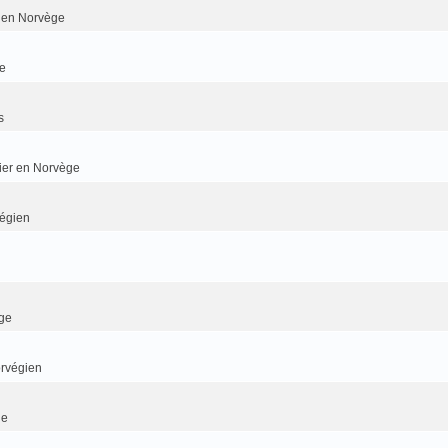
er en Norvège
e
s
dier en Norvège
végien
ge
orvégien
ge