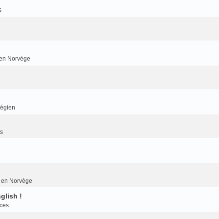
s
r en Norvège
végien
es
er en Norvège
glish !
nces