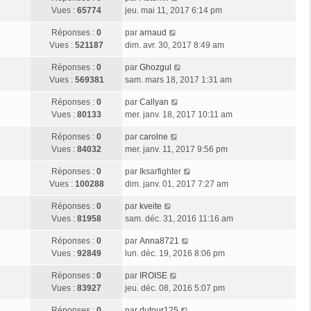
Vues :
65774
jeu. mai 11, 2017 6:14 pm
Réponses :
0
par
arnaud
Vues :
521187
dim. avr. 30, 2017 8:49 am
Réponses :
0
par
Ghozgul
Vues :
569381
sam. mars 18, 2017 1:31 am
Réponses :
0
par
Callyan
Vues :
80133
mer. janv. 18, 2017 10:11 am
Réponses :
0
par
carolne
Vues :
84032
mer. janv. 11, 2017 9:56 pm
Réponses :
0
par
Iksarfighter
Vues :
100288
dim. janv. 01, 2017 7:27 am
Réponses :
0
par
kveite
Vues :
81958
sam. déc. 31, 2016 11:16 am
Réponses :
0
par
Anna8721
Vues :
92849
lun. déc. 19, 2016 8:06 pm
Réponses :
0
par
IROISE
Vues :
83927
jeu. déc. 08, 2016 5:07 pm
Réponses :
0
par
dutour125