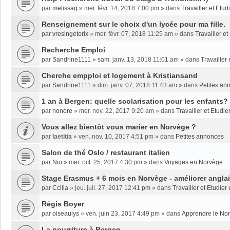
par
melissag
»
mer. févr. 14, 2018 7:00 pm
» dans
Travailler et Etu
Renseignement sur le choix d'un lycée pour ma fille.
par
vresingetorix
»
mer. févr. 07, 2018 11:25 am
» dans
Travailler e
Recherche Emploi
par
Sandrine1111
»
sam. janv. 13, 2018 11:01 am
» dans
Travailler
Cherche empploi et logement à Kristiansand
par
Sandrine1111
»
dim. janv. 07, 2018 11:43 am
» dans
Petites an
1 an à Bergen: quelle scolarisation pour les enfants?
par
nonore
»
mer. nov. 22, 2017 9:20 am
» dans
Travailler et Etudi
Vous allez bientôt vous marier en Norvège ?
par
laetitia
»
ven. nov. 10, 2017 4:51 pm
» dans
Petites annonces
Salon de thé Oslo / restaurant italien
par
Nio
»
mer. oct. 25, 2017 4:30 pm
» dans
Voyages en Norvège
Stage Erasmus + 6 mois en Norvège - améliorer angla
par
Ccilia
»
jeu. juil. 27, 2017 12:41 pm
» dans
Travailler et Etudie
Régis Boyer
par
oiseaulys
»
ven. juin 23, 2017 4:49 pm
» dans
Apprendre le No
La nourriture à Bergen