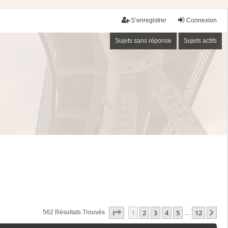
S’enregistrer
Connexion
Sujets sans réponse
Sujets actifs
Page
1
Sur
12
1
2
3
4
5
12
Su
562 Résultats Trouvés
…