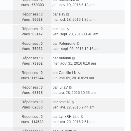
Vues :
659303
jeu. nov. 10, 2016 6:13 am
Réponses :
0
par
siav
Vues :
96528
mar. oct. 18, 2016 1:36 pm
Réponses :
0
par
lulla
Vues :
63142
ven. sept. 23, 2016 11:40 am
Réponses :
0
par
Patenrond
Vues :
75932
sam. sept. 03, 2016 12:16 am
Réponses :
0
par
Automn
Vues :
73952
mer. août 31, 2016 6:16 pm
Réponses :
0
par
Camille LN
Vues :
115244
lun. mai 09, 2016 8:29 am
Réponses :
0
par
juliaV
Vues :
68765
jeu. avr. 28, 2016 10:53 am
Réponses :
0
par
smot78
Vues :
62600
ven. avr. 22, 2016 9:44 am
Réponses :
0
par
LynxRH-Lille
Vues :
114520
mer. avr. 20, 2016 7:51 am