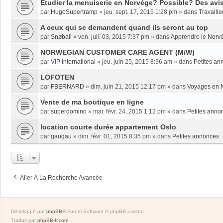
Etudier la menuiserie en Norvège? Possible? Des avi
par
HugoSupertramp
»
jeu. sept. 17, 2015 1:28 pm
» dans
Travaille
A ceux qui se demandent quand ils seront au top
par
Snøball
»
ven. juil. 03, 2015 7:37 pm
» dans
Apprendre le Norv
NORWEGIAN CUSTOMER CARE AGENT (M/W)
par
VIP International
»
jeu. juin 25, 2015 8:36 am
» dans
Petites an
LOFOTEN
par
FBERNARD
»
dim. juin 21, 2015 12:17 pm
» dans
Voyages en 
Vente de ma boutique en ligne
par
superdomino
»
mar. févr. 24, 2015 1:12 pm
» dans
Petites anno
location courte durée appartement Oslo
par
gaugau
»
dim. févr. 01, 2015 8:35 pm
» dans
Petites annonces
Aller À La Recherche Avancée
Développé par
phpBB
® Forum Software © phpBB Limited
Traduit par
phpBB-fr.com