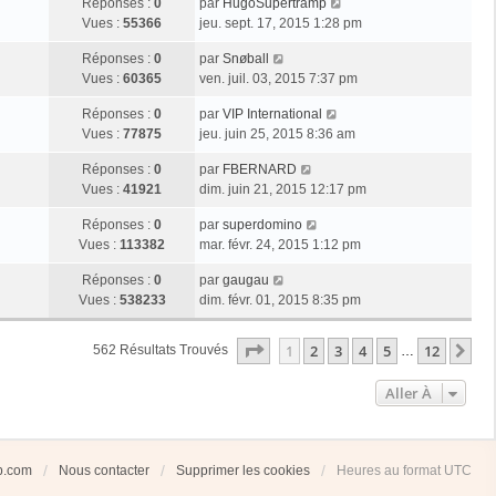
Réponses :
0
par
HugoSupertramp
Vues :
55366
jeu. sept. 17, 2015 1:28 pm
Réponses :
0
par
Snøball
Vues :
60365
ven. juil. 03, 2015 7:37 pm
Réponses :
0
par
VIP International
Vues :
77875
jeu. juin 25, 2015 8:36 am
Réponses :
0
par
FBERNARD
Vues :
41921
dim. juin 21, 2015 12:17 pm
Réponses :
0
par
superdomino
Vues :
113382
mar. févr. 24, 2015 1:12 pm
Réponses :
0
par
gaugau
Vues :
538233
dim. févr. 01, 2015 8:35 pm
Page
1
Sur
12
1
2
3
4
5
12
Su
562 Résultats Trouvés
…
Aller À
ub.com
Nous contacter
Supprimer les cookies
Heures au format
UTC