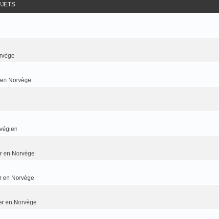
UJETS
rvège
r en Norvège
rvégien
ier en Norvège
er en Norvège
ier en Norvège