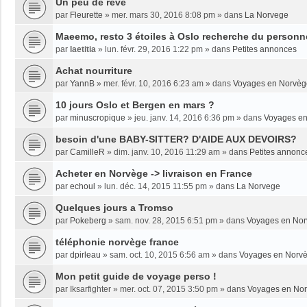
Un peu de rêve
par
Fleurette
»
mer. mars 30, 2016 8:08 pm
» dans
La Norvege
Maeemo, resto 3 étoiles à Oslo recherche du personne
par
laetitia
»
lun. févr. 29, 2016 1:22 pm
» dans
Petites annonces
Achat nourriture
par
YannB
»
mer. févr. 10, 2016 6:23 am
» dans
Voyages en Norvèg
10 jours Oslo et Bergen en mars ?
par
minuscropique
»
jeu. janv. 14, 2016 6:36 pm
» dans
Voyages e
besoin d'une BABY-SITTER? D'AIDE AUX DEVOIRS?
par
CamilleR
»
dim. janv. 10, 2016 11:29 am
» dans
Petites annonc
Acheter en Norvège -> livraison en France
par
echoul
»
lun. déc. 14, 2015 11:55 pm
» dans
La Norvege
Quelques jours a Tromso
par
Pokeberg
»
sam. nov. 28, 2015 6:51 pm
» dans
Voyages en No
téléphonie norvège france
par
dpirleau
»
sam. oct. 10, 2015 6:56 am
» dans
Voyages en Norv
Mon petit guide de voyage perso !
par
Iksarfighter
»
mer. oct. 07, 2015 3:50 pm
» dans
Voyages en No