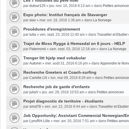
Les 7 histoires du père noël
par
dutour125
»
jeu. nov. 10, 2016 6:13 am
» dans
Petites annonce
Expo photo: Institut français de Stavanger
par
siav
»
mar. oct. 18, 2016 1:36 pm
» dans
La Norvege
Procédures d'enregistrement
par
lulla
»
ven. sept. 23, 2016 11:40 am
» dans
Travailler et Etudie
Trajet de Moss Rygge à Hemsedal en 6 jours - HELP
par
Patenrond
»
sam. sept. 03, 2016 12:16 am
» dans
La Norvege
Trenger litt hjelp med vokabular
par
Automn
»
mer. août 31, 2016 6:16 pm
» dans
Apprendre le Nor
Recherche Greeters et Coach-surfing
par
Camille LN
»
lun. mai 09, 2016 8:29 am
» dans
Petites annonc
Recherche job de garde d'enfants
par
juliaV
»
jeu. avr. 28, 2016 10:53 am
» dans
Petites annonces
Projet diagnostic de territoire - étudiants
par
smot78
»
ven. avr. 22, 2016 9:44 am
» dans
Travailler et Etudi
Job Opportunity: Assistant Commercial Norwegian/En
par
LynxRH-Lille
»
mer. avr. 20, 2016 7:51 am
» dans
Petites anno