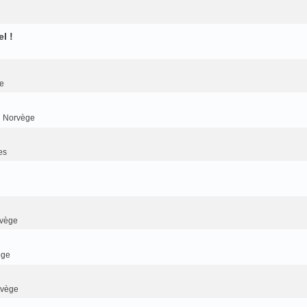
l !
e
n Norvège
es
rvège
ège
rvège