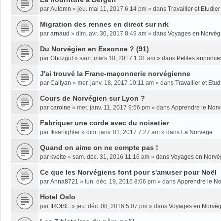
par
Automn
»
jeu. mai 11, 2017 6:14 pm
» dans
Travailler et Etudi
Migration des rennes en direct sur nrk
par
arnaud
»
dim. avr. 30, 2017 8:49 am
» dans
Voyages en Norvèg
Du Norvégien en Essonne ? (91)
par
Ghozgul
»
sam. mars 18, 2017 1:31 am
» dans
Petites annonce
J'ai trouvé la Franc-maçonnerie norvégienne
par
Callyan
»
mer. janv. 18, 2017 10:11 am
» dans
Travailler et Etu
Cours de Norvégien sur Lyon ?
par
carolne
»
mer. janv. 11, 2017 9:56 pm
» dans
Apprendre le Nor
Fabriquer une corde avec du noisetier
par
Iksarfighter
»
dim. janv. 01, 2017 7:27 am
» dans
La Norvege
Quand on aime on ne compte pas !
par
kveite
»
sam. déc. 31, 2016 11:16 am
» dans
Voyages en Norvè
Ce que les Norvégiens font pour s'amuser pour Noël
par
Anna8721
»
lun. déc. 19, 2016 8:06 pm
» dans
Apprendre le N
Hotel Oslo
par
IROISE
»
jeu. déc. 08, 2016 5:07 pm
» dans
Voyages en Norvè