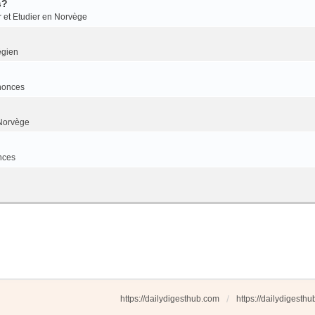
s?
r et Etudier en Norvège
égien
nonces
Norvège
nces
https://dailydigesthub.com
https://dailydigesth