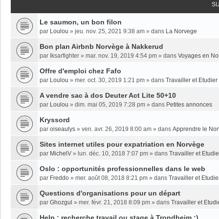
S
Le saumon, un bon filon
par
Loulou
»
jeu. nov. 25, 2021 9:38 am
» dans
La Norvege
Bon plan Airbnb Norvège à Nakkerud
par
Iksarfighter
»
mar. nov. 19, 2019 4:54 pm
» dans
Voyages en No
Offre d'emploi chez Fafo
par
Loulou
»
mer. oct. 30, 2019 1:21 pm
» dans
Travailler et Etudie
A vendre sac à dos Deuter Act Lite 50+10
par
Loulou
»
dim. mai 05, 2019 7:28 pm
» dans
Petites annonces
Kryssord
par
oiseaulys
»
ven. avr. 26, 2019 8:00 am
» dans
Apprendre le No
Sites internet utiles pour expatriation en Norvège
par
MichelV
»
lun. déc. 10, 2018 7:07 pm
» dans
Travailler et Etud
Oslo : opportunités professionnelles dans le web
par
Freddo
»
mer. août 08, 2018 8:21 pm
» dans
Travailler et Etudi
Questions d'organisations pour un départ
par
Ghozgul
»
mer. févr. 21, 2018 8:09 pm
» dans
Travailler et Etud
Help : recherche travail ou stage à Trondheim :)