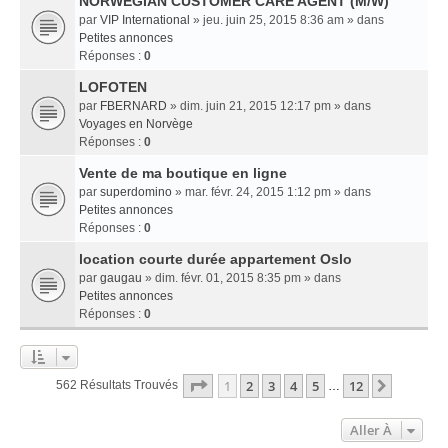
NORWEGIAN CUSTOMER CARE AGENT (M/W)
par
VIP International
» jeu. juin 25, 2015 8:36 am » dans
Petites annonces
Réponses :
0
LOFOTEN
par
FBERNARD
» dim. juin 21, 2015 12:17 pm » dans
Voyages en Norvège
Réponses :
0
Vente de ma boutique en ligne
par
superdomino
» mar. févr. 24, 2015 1:12 pm » dans
Petites annonces
Réponses :
0
location courte durée appartement Oslo
par
gaugau
» dim. févr. 01, 2015 8:35 pm » dans
Petites annonces
Réponses :
0
Page
1
Sur
12
1
2
3
4
5
12
Suivant
562 Résultats Trouvés
…
Aller À