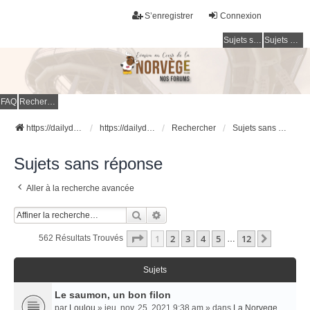
S’enregistrer
Connexion
Sujets sans réponse
Sujets actifs
FAQ
Rechercher
https://dailydigesthub.com
https://dailydigesthub.com
Rechercher
Sujets sans réponse
Sujets sans réponse
Aller à la recherche avancée
Rechercher
Recherche Avancée
Page
1
Sur
12
1
2
3
4
5
12
Suivant
562 Résultats Trouvés
…
Sujets
Le saumon, un bon filon
par
Loulou
» jeu. nov. 25, 2021 9:38 am » dans
La Norvege