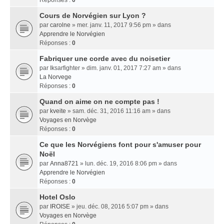
Réponses :
0
Cours de Norvégien sur Lyon ?
par
carolne
» mer. janv. 11, 2017 9:56 pm » dans
Apprendre le Norvégien
Réponses :
0
Fabriquer une corde avec du noisetier
par
Iksarfighter
» dim. janv. 01, 2017 7:27 am » dans
La Norvege
Réponses :
0
Quand on aime on ne compte pas !
par
kveite
» sam. déc. 31, 2016 11:16 am » dans
Voyages en Norvège
Réponses :
0
Ce que les Norvégiens font pour s'amuser pour
Noël
par
Anna8721
» lun. déc. 19, 2016 8:06 pm » dans
Apprendre le Norvégien
Réponses :
0
Hotel Oslo
par
IROISE
» jeu. déc. 08, 2016 5:07 pm » dans
Voyages en Norvège