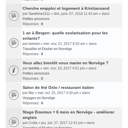
Cherche empploi et logement à Kristiansand
par
Sandrine1111
» dim. janv. 07, 2018 11:43 am » dans
Petites annonces
Réponses :
0
1 an à Bergen: quelle scolarisation pour les
enfants?
par
nonore
» mer. nov. 22, 2017 9:20 am » dans
Travailler et Etudier en Norvège
Réponses :
0
Vous allez bientôt vous marier en Norvège ?
par
laetitia
» ven. nov. 10, 2017 4:51 pm » dans
Petites annonces
Réponses :
0
Salon de thé Oslo / restaurant italien
par
Nio
» mer. oct. 25, 2017 4:30 pm » dans
Voyages en Norvège
Réponses :
0
Stage Erasmus + 6 mois en Norvège - améliorer
anglais
par
Ccilia
» jeu. juil. 27, 2017 12:41 pm » dans