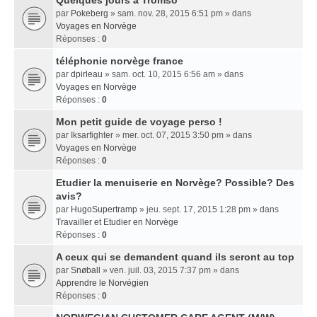
Quelques jours a Tromso
par
Pokeberg
» sam. nov. 28, 2015 6:51 pm » dans
Voyages en Norvège
Réponses :
0
téléphonie norvège france
par
dpirleau
» sam. oct. 10, 2015 6:56 am » dans
Voyages en Norvège
Réponses :
0
Mon petit guide de voyage perso !
par
Iksarfighter
» mer. oct. 07, 2015 3:50 pm » dans
Voyages en Norvège
Réponses :
0
Etudier la menuiserie en Norvège? Possible? Des
avis?
par
HugoSupertramp
» jeu. sept. 17, 2015 1:28 pm » dans
Travailler et Etudier en Norvège
Réponses :
0
A ceux qui se demandent quand ils seront au top
par
Snøball
» ven. juil. 03, 2015 7:37 pm » dans
Apprendre le Norvégien
Réponses :
0