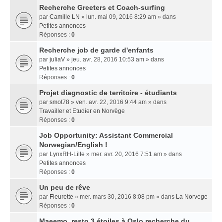
Recherche Greeters et Coach-surfing
par
Camille LN
» lun. mai 09, 2016 8:29 am » dans
Petites annonces
Réponses :
0
Recherche job de garde d'enfants
par
juliaV
» jeu. avr. 28, 2016 10:53 am » dans
Petites annonces
Réponses :
0
Projet diagnostic de territoire - étudiants
par
smot78
» ven. avr. 22, 2016 9:44 am » dans
Travailler et Etudier en Norvège
Réponses :
0
Job Opportunity: Assistant Commercial
Norwegian/English !
par
LynxRH-Lille
» mer. avr. 20, 2016 7:51 am » dans
Petites annonces
Réponses :
0
Un peu de rêve
par
Fleurette
» mer. mars 30, 2016 8:08 pm » dans
La Norvege
Réponses :
0
Maeemo, resto 3 étoiles à Oslo recherche du