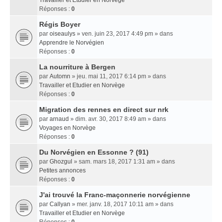
Travailler et Etudier en Norvège
Réponses :
0
Régis Boyer
par
oiseaulys
» ven. juin 23, 2017 4:49 pm » dans
Apprendre le Norvégien
Réponses :
0
La nourriture à Bergen
par
Automn
» jeu. mai 11, 2017 6:14 pm » dans
Travailler et Etudier en Norvège
Réponses :
0
Migration des rennes en direct sur nrk
par
arnaud
» dim. avr. 30, 2017 8:49 am » dans
Voyages en Norvège
Réponses :
0
Du Norvégien en Essonne ? (91)
par
Ghozgul
» sam. mars 18, 2017 1:31 am » dans
Petites annonces
Réponses :
0
J'ai trouvé la Franc-maçonnerie norvégienne
par
Callyan
» mer. janv. 18, 2017 10:11 am » dans
Travailler et Etudier en Norvège