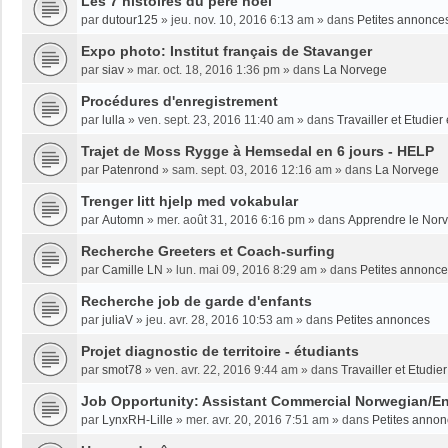
Les 7 histoires du père noël
par
dutour125
»
jeu. nov. 10, 2016 6:13 am
» dans
Petites annonce
Expo photo: Institut français de Stavanger
par
siav
»
mar. oct. 18, 2016 1:36 pm
» dans
La Norvege
Procédures d'enregistrement
par
lulla
»
ven. sept. 23, 2016 11:40 am
» dans
Travailler et Etudie
Trajet de Moss Rygge à Hemsedal en 6 jours - HELP
par
Patenrond
»
sam. sept. 03, 2016 12:16 am
» dans
La Norvege
Trenger litt hjelp med vokabular
par
Automn
»
mer. août 31, 2016 6:16 pm
» dans
Apprendre le Nor
Recherche Greeters et Coach-surfing
par
Camille LN
»
lun. mai 09, 2016 8:29 am
» dans
Petites annonc
Recherche job de garde d'enfants
par
juliaV
»
jeu. avr. 28, 2016 10:53 am
» dans
Petites annonces
Projet diagnostic de territoire - étudiants
par
smot78
»
ven. avr. 22, 2016 9:44 am
» dans
Travailler et Etudi
Job Opportunity: Assistant Commercial Norwegian/En
par
LynxRH-Lille
»
mer. avr. 20, 2016 7:51 am
» dans
Petites anno