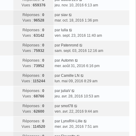
Vues :
659376
jeu. nov. 10, 2016 6:13 am
Réponses :
0
par
siav
Vues :
96528
mar. oct. 18, 2016 1:36 pm
Réponses :
0
par
lulla
Vues :
63142
ven. sept. 23, 2016 11:40 am
Réponses :
0
par
Patenrond
Vues :
75932
sam. sept. 03, 2016 12:16 am
Réponses :
0
par
Automn
Vues :
73952
mer. août 31, 2016 6:16 pm
Réponses :
0
par
Camille LN
Vues :
115244
lun. mai 09, 2016 8:29 am
Réponses :
0
par
juliaV
Vues :
68766
jeu. avr. 28, 2016 10:53 am
Réponses :
0
par
smot78
Vues :
62600
ven. avr. 22, 2016 9:44 am
Réponses :
0
par
LynxRH-Lille
Vues :
114520
mer. avr. 20, 2016 7:51 am