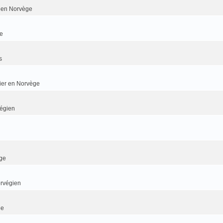
er en Norvège
e
s
dier en Norvège
végien
ge
orvégien
ge