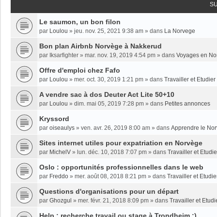
S
Le saumon, un bon filon
par
Loulou
»
jeu. nov. 25, 2021 9:38 am
» dans
La Norvege
Bon plan Airbnb Norvège à Nakkerud
par
Iksarfighter
»
mar. nov. 19, 2019 4:54 pm
» dans
Voyages en No
Offre d'emploi chez Fafo
par
Loulou
»
mer. oct. 30, 2019 1:21 pm
» dans
Travailler et Etudie
A vendre sac à dos Deuter Act Lite 50+10
par
Loulou
»
dim. mai 05, 2019 7:28 pm
» dans
Petites annonces
Kryssord
par
oiseaulys
»
ven. avr. 26, 2019 8:00 am
» dans
Apprendre le No
Sites internet utiles pour expatriation en Norvège
par
MichelV
»
lun. déc. 10, 2018 7:07 pm
» dans
Travailler et Etud
Oslo : opportunités professionnelles dans le web
par
Freddo
»
mer. août 08, 2018 8:21 pm
» dans
Travailler et Etudi
Questions d'organisations pour un départ
par
Ghozgul
»
mer. févr. 21, 2018 8:09 pm
» dans
Travailler et Etud
Help : recherche travail ou stage à Trondheim :)