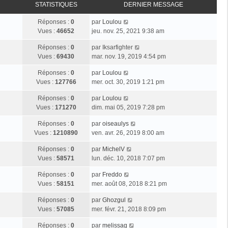
STATISTIQUES
DERNIER MESSAGE
Réponses :
0
par
Loulou
Vues :
46652
jeu. nov. 25, 2021 9:38 am
Réponses :
0
par
Iksarfighter
Vues :
69430
mar. nov. 19, 2019 4:54 pm
Réponses :
0
par
Loulou
Vues :
127766
mer. oct. 30, 2019 1:21 pm
Réponses :
0
par
Loulou
Vues :
171270
dim. mai 05, 2019 7:28 pm
Réponses :
0
par
oiseaulys
Vues :
1210890
ven. avr. 26, 2019 8:00 am
Réponses :
0
par
MichelV
Vues :
58571
lun. déc. 10, 2018 7:07 pm
Réponses :
0
par
Freddo
Vues :
58151
mer. août 08, 2018 8:21 pm
Réponses :
0
par
Ghozgul
Vues :
57085
mer. févr. 21, 2018 8:09 pm
Réponses :
0
par
melissag