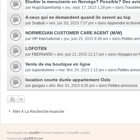
Etudier la menuiserie en Norvège? Possible? Des avi
par
HugoSupertramp
»
jeu. sept. 17, 2015 1:28 pm
» dans
Travaille
A ceux qui se demandent quand ils seront au top
par
Snøball
»
ven. juil. 03, 2015 7:37 pm
» dans
Apprendre le Norv
NORWEGIAN CUSTOMER CARE AGENT (M/W)
par
VIP International
»
jeu. juin 25, 2015 8:36 am
» dans
Petites an
LOFOTEN
par
FBERNARD
»
dim. juin 21, 2015 12:17 pm
» dans
Voyages en 
Vente de ma boutique en ligne
par
superdomino
»
mar. févr. 24, 2015 1:12 pm
» dans
Petites anno
location courte durée appartement Oslo
par
gaugau
»
dim. févr. 01, 2015 8:35 pm
» dans
Petites annonces
Aller À La Recherche Avancée
Développé par
phpBB
® Forum Software © phpBB Limited
Traduit par
phpBB-fr.com