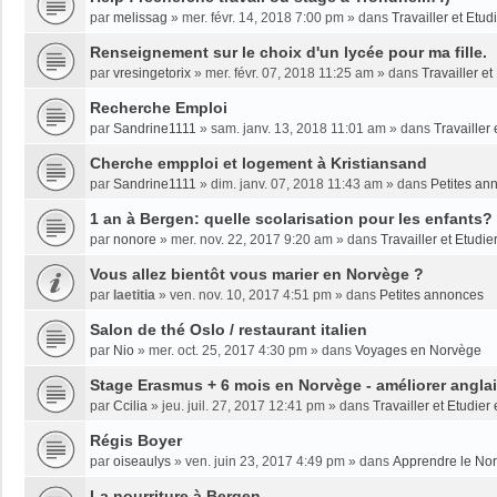
par
melissag
»
mer. févr. 14, 2018 7:00 pm
» dans
Travailler et Etu
Renseignement sur le choix d'un lycée pour ma fille.
par
vresingetorix
»
mer. févr. 07, 2018 11:25 am
» dans
Travailler e
Recherche Emploi
par
Sandrine1111
»
sam. janv. 13, 2018 11:01 am
» dans
Travailler
Cherche empploi et logement à Kristiansand
par
Sandrine1111
»
dim. janv. 07, 2018 11:43 am
» dans
Petites an
1 an à Bergen: quelle scolarisation pour les enfants?
par
nonore
»
mer. nov. 22, 2017 9:20 am
» dans
Travailler et Etudi
Vous allez bientôt vous marier en Norvège ?
par
laetitia
»
ven. nov. 10, 2017 4:51 pm
» dans
Petites annonces
Salon de thé Oslo / restaurant italien
par
Nio
»
mer. oct. 25, 2017 4:30 pm
» dans
Voyages en Norvège
Stage Erasmus + 6 mois en Norvège - améliorer angla
par
Ccilia
»
jeu. juil. 27, 2017 12:41 pm
» dans
Travailler et Etudie
Régis Boyer
par
oiseaulys
»
ven. juin 23, 2017 4:49 pm
» dans
Apprendre le No
La nourriture à Bergen