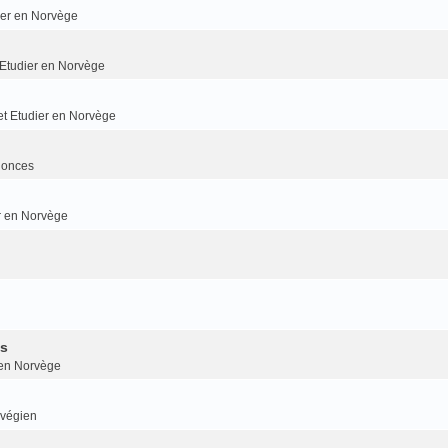
dier en Norvège
t Etudier en Norvège
 et Etudier en Norvège
nonces
er en Norvège
is
r en Norvège
rvégien