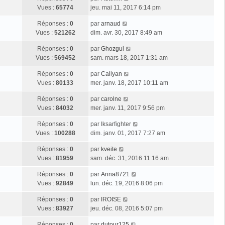
Vues :
65774
jeu. mai 11, 2017 6:14 pm
Réponses :
0
par
arnaud
Vues :
521262
dim. avr. 30, 2017 8:49 am
Réponses :
0
par
Ghozgul
Vues :
569452
sam. mars 18, 2017 1:31 am
Réponses :
0
par
Callyan
Vues :
80133
mer. janv. 18, 2017 10:11 am
Réponses :
0
par
carolne
Vues :
84032
mer. janv. 11, 2017 9:56 pm
Réponses :
0
par
Iksarfighter
Vues :
100288
dim. janv. 01, 2017 7:27 am
Réponses :
0
par
kveite
Vues :
81959
sam. déc. 31, 2016 11:16 am
Réponses :
0
par
Anna8721
Vues :
92849
lun. déc. 19, 2016 8:06 pm
Réponses :
0
par
IROISE
Vues :
83927
jeu. déc. 08, 2016 5:07 pm
Réponses :
0
par
dutour125