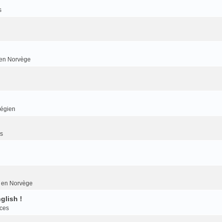
s
r en Norvège
végien
es
er en Norvège
glish !
nces