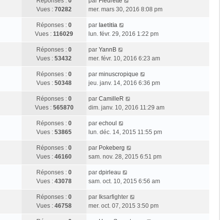
Réponses :
0
par
Fleurette
Vues :
70282
mer. mars 30, 2016 8:08 pm
Réponses :
0
par
laetitia
Vues :
116029
lun. févr. 29, 2016 1:22 pm
Réponses :
0
par
YannB
Vues :
53432
mer. févr. 10, 2016 6:23 am
Réponses :
0
par
minuscropique
Vues :
50348
jeu. janv. 14, 2016 6:36 pm
Réponses :
0
par
CamilleR
Vues :
565870
dim. janv. 10, 2016 11:29 am
Réponses :
0
par
echoul
Vues :
53865
lun. déc. 14, 2015 11:55 pm
Réponses :
0
par
Pokeberg
Vues :
46160
sam. nov. 28, 2015 6:51 pm
Réponses :
0
par
dpirleau
Vues :
43078
sam. oct. 10, 2015 6:56 am
Réponses :
0
par
Iksarfighter
Vues :
46758
mer. oct. 07, 2015 3:50 pm