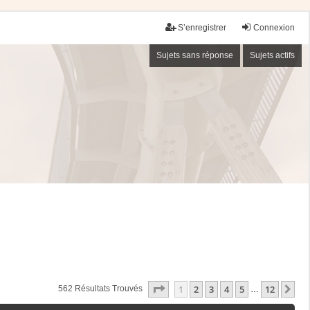
S’enregistrer
Connexion
Sujets sans réponse
Sujets actifs
Page
1
Sur
12
1
2
3
4
5
12
Su
562 Résultats Trouvés
…