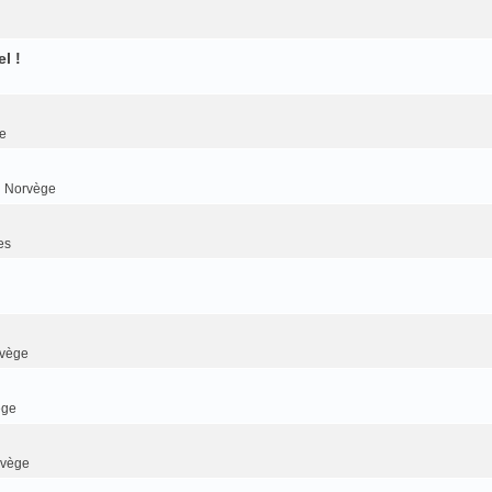
l !
e
n Norvège
es
rvège
ège
rvège