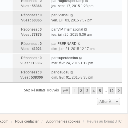
Réponses :
0
par
HugoSupertramp
Vues :
55366
jeu. sept. 17, 2015 1:28 pm
Réponses :
0
par
Snøball
Vues :
60365
ven. juil. 03, 2015 7:37 pm
Réponses :
0
par
VIP International
Vues :
77875
jeu. juin 25, 2015 8:36 am
Réponses :
0
par
FBERNARD
Vues :
41921
dim. juin 21, 2015 12:17 pm
Réponses :
0
par
superdomino
Vues :
113382
mar. févr. 24, 2015 1:12 pm
Réponses :
0
par
gaugau
Vues :
538306
dim. févr. 01, 2015 8:35 pm
Page
1
Sur
12
1
2
3
4
5
12
Su
562 Résultats Trouvés
…
Aller À
ub.com
Nous contacter
Supprimer les cookies
Heures au format
UTC