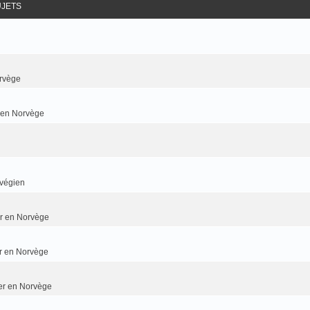
UJETS
rvège
r en Norvège
rvégien
ier en Norvège
er en Norvège
ier en Norvège