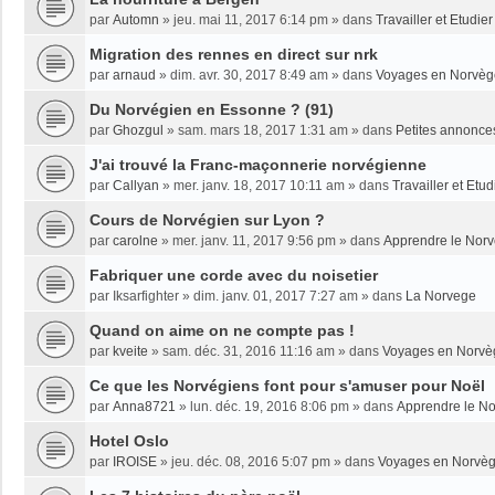
par
Automn
»
jeu. mai 11, 2017 6:14 pm
» dans
Travailler et Etudi
Migration des rennes en direct sur nrk
par
arnaud
»
dim. avr. 30, 2017 8:49 am
» dans
Voyages en Norvèg
Du Norvégien en Essonne ? (91)
par
Ghozgul
»
sam. mars 18, 2017 1:31 am
» dans
Petites annonce
J'ai trouvé la Franc-maçonnerie norvégienne
par
Callyan
»
mer. janv. 18, 2017 10:11 am
» dans
Travailler et Etu
Cours de Norvégien sur Lyon ?
par
carolne
»
mer. janv. 11, 2017 9:56 pm
» dans
Apprendre le Nor
Fabriquer une corde avec du noisetier
par
Iksarfighter
»
dim. janv. 01, 2017 7:27 am
» dans
La Norvege
Quand on aime on ne compte pas !
par
kveite
»
sam. déc. 31, 2016 11:16 am
» dans
Voyages en Norvè
Ce que les Norvégiens font pour s'amuser pour Noël
par
Anna8721
»
lun. déc. 19, 2016 8:06 pm
» dans
Apprendre le N
Hotel Oslo
par
IROISE
»
jeu. déc. 08, 2016 5:07 pm
» dans
Voyages en Norvè