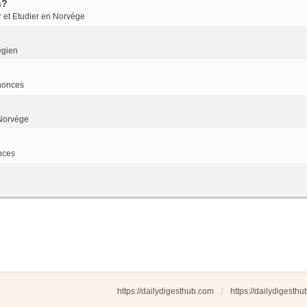
s?
r et Etudier en Norvège
égien
nonces
Norvège
nces
https://dailydigesthub.com
https://dailydigesth