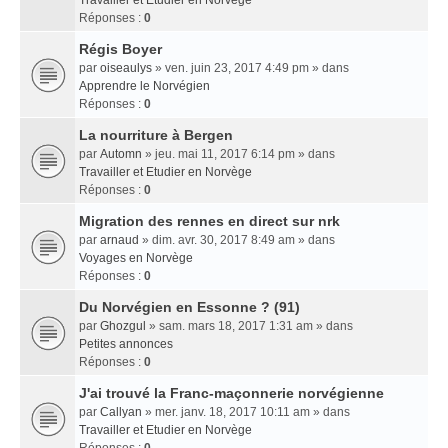
Travailler et Etudier en Norvège
Réponses :
0
Régis Boyer
par
oiseaulys
» ven. juin 23, 2017 4:49 pm » dans
Apprendre le Norvégien
Réponses :
0
La nourriture à Bergen
par
Automn
» jeu. mai 11, 2017 6:14 pm » dans
Travailler et Etudier en Norvège
Réponses :
0
Migration des rennes en direct sur nrk
par
arnaud
» dim. avr. 30, 2017 8:49 am » dans
Voyages en Norvège
Réponses :
0
Du Norvégien en Essonne ? (91)
par
Ghozgul
» sam. mars 18, 2017 1:31 am » dans
Petites annonces
Réponses :
0
J'ai trouvé la Franc-maçonnerie norvégienne
par
Callyan
» mer. janv. 18, 2017 10:11 am » dans
Travailler et Etudier en Norvège