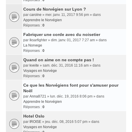
Réponses :
0
Cours de Norvégien sur Lyon ?
par
carolne
» mer. janv. 11, 2017 9:56 pm » dans
Apprendre le Norvégien
Réponses :
0
Fabriquer une corde avec du noisetier
par
Iksarfighter
» dim. janv. 01, 2017 7:27 am » dans
La Norvege
Réponses :
0
Quand on aime on ne compte pas !
par
kveite
» sam. déc. 31, 2016 11:16 am » dans
Voyages en Norvège
Réponses :
0
Ce que les Norvégiens font pour s'amuser pour
Noël
par
Anna8721
» lun. déc. 19, 2016 8:06 pm » dans
Apprendre le Norvégien
Réponses :
0
Hotel Oslo
par
IROISE
» jeu. déc. 08, 2016 5:07 pm » dans
Voyages en Norvège