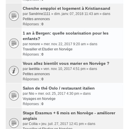
Cherche empploi et logement à Kristiansand
par
Sandrine1111
» dim. janv. 07, 2018 11:43 am » dans
Petites annonces
Réponses :
0
1 an à Bergen: quelle scolarisation pour les
enfants?
par
nonore
» mer. nov. 22, 2017 9:20 am » dans
Travailler et Etudier en Norvège
Réponses :
0
Vous allez bientôt vous marier en Norvège ?
par
laetitia
» ven. nov. 10, 2017 4:51 pm » dans
Petites annonces
Réponses :
0
Salon de thé Oslo / restaurant italien
par
Nio
» mer. oct. 25, 2017 4:30 pm » dans
Voyages en Norvège
Réponses :
0
Stage Erasmus + 6 mois en Norvège - améliorer
anglais
par
Ccilia
» jeu. juil. 27, 2017 12:41 pm » dans