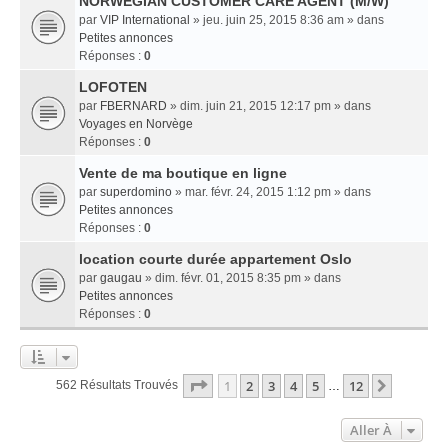
NORWEGIAN CUSTOMER CARE AGENT (M/W)
par
VIP International
» jeu. juin 25, 2015 8:36 am » dans
Petites annonces
Réponses :
0
LOFOTEN
par
FBERNARD
» dim. juin 21, 2015 12:17 pm » dans
Voyages en Norvège
Réponses :
0
Vente de ma boutique en ligne
par
superdomino
» mar. févr. 24, 2015 1:12 pm » dans
Petites annonces
Réponses :
0
location courte durée appartement Oslo
par
gaugau
» dim. févr. 01, 2015 8:35 pm » dans
Petites annonces
Réponses :
0
Page
1
Sur
12
1
2
3
4
5
12
Suivant
562 Résultats Trouvés
…
Aller À