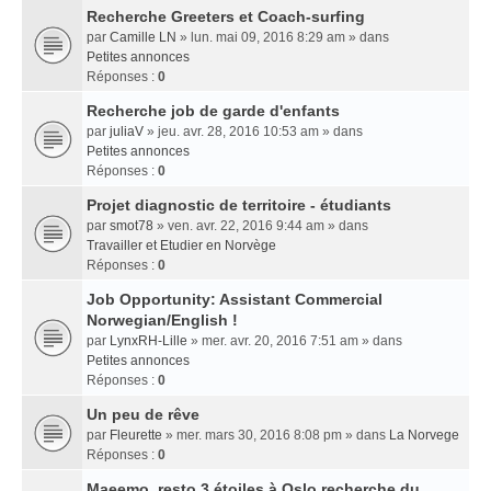
Recherche Greeters et Coach-surfing
par
Camille LN
» lun. mai 09, 2016 8:29 am » dans
Petites annonces
Réponses :
0
Recherche job de garde d'enfants
par
juliaV
» jeu. avr. 28, 2016 10:53 am » dans
Petites annonces
Réponses :
0
Projet diagnostic de territoire - étudiants
par
smot78
» ven. avr. 22, 2016 9:44 am » dans
Travailler et Etudier en Norvège
Réponses :
0
Job Opportunity: Assistant Commercial
Norwegian/English !
par
LynxRH-Lille
» mer. avr. 20, 2016 7:51 am » dans
Petites annonces
Réponses :
0
Un peu de rêve
par
Fleurette
» mer. mars 30, 2016 8:08 pm » dans
La Norvege
Réponses :
0
Maeemo, resto 3 étoiles à Oslo recherche du