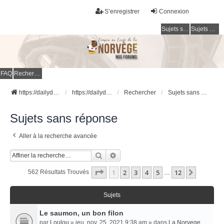
S’enregistrer
Connexion
Sujets sans réponse
Sujets actifs
FAQ
Rechercher
https://dailydigesthub.com
https://dailydigesthub.com
Rechercher
Sujets sans réponse
Sujets sans réponse
Aller à la recherche avancée
Rechercher
Recherche Avancée
Page
1
Sur
12
1
2
3
4
5
12
Suivant
562 Résultats Trouvés
…
Sujets
Le saumon, un bon filon
par
Loulou
» jeu. nov. 25, 2021 9:38 am » dans
La Norvege