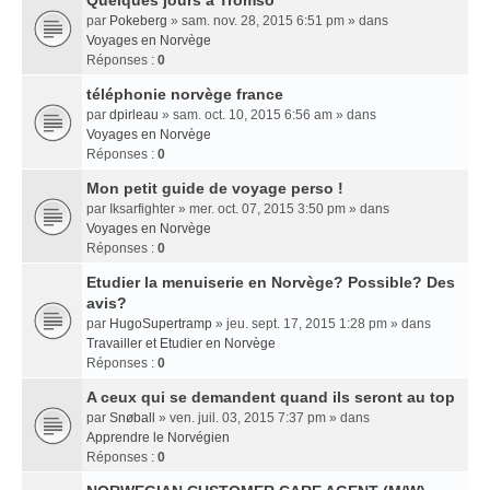
Quelques jours a Tromso
par
Pokeberg
» sam. nov. 28, 2015 6:51 pm » dans
Voyages en Norvège
Réponses :
0
téléphonie norvège france
par
dpirleau
» sam. oct. 10, 2015 6:56 am » dans
Voyages en Norvège
Réponses :
0
Mon petit guide de voyage perso !
par
Iksarfighter
» mer. oct. 07, 2015 3:50 pm » dans
Voyages en Norvège
Réponses :
0
Etudier la menuiserie en Norvège? Possible? Des
avis?
par
HugoSupertramp
» jeu. sept. 17, 2015 1:28 pm » dans
Travailler et Etudier en Norvège
Réponses :
0
A ceux qui se demandent quand ils seront au top
par
Snøball
» ven. juil. 03, 2015 7:37 pm » dans
Apprendre le Norvégien
Réponses :
0