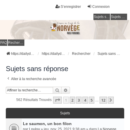
S’enregistrer
Connexion
Sujets sans réponse
Sujets actifs
FAQ
Rechercher
https://dailydigesthub.com
https://dailydigesthub.com
Rechercher
Sujets sans réponse
Sujets sans réponse
Aller à la recherche avancée
Rechercher
Recherche Avancée
Page
1
Sur
12
1
2
3
4
5
12
Suivant
562 Résultats Trouvés
…
Sujets
Le saumon, un bon filon
par
Loulou
» jeu. nov. 25, 2021 9:38 am » dans
La Norvege