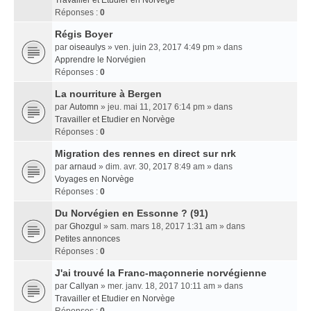
Travailler et Etudier en Norvège
Réponses :
0
Régis Boyer
par
oiseaulys
» ven. juin 23, 2017 4:49 pm » dans
Apprendre le Norvégien
Réponses :
0
La nourriture à Bergen
par
Automn
» jeu. mai 11, 2017 6:14 pm » dans
Travailler et Etudier en Norvège
Réponses :
0
Migration des rennes en direct sur nrk
par
arnaud
» dim. avr. 30, 2017 8:49 am » dans
Voyages en Norvège
Réponses :
0
Du Norvégien en Essonne ? (91)
par
Ghozgul
» sam. mars 18, 2017 1:31 am » dans
Petites annonces
Réponses :
0
J'ai trouvé la Franc-maçonnerie norvégienne
par
Callyan
» mer. janv. 18, 2017 10:11 am » dans
Travailler et Etudier en Norvège