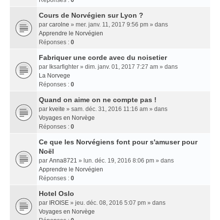
Réponses :
0
Cours de Norvégien sur Lyon ?
par
carolne
» mer. janv. 11, 2017 9:56 pm » dans
Apprendre le Norvégien
Réponses :
0
Fabriquer une corde avec du noisetier
par
Iksarfighter
» dim. janv. 01, 2017 7:27 am » dans
La Norvege
Réponses :
0
Quand on aime on ne compte pas !
par
kveite
» sam. déc. 31, 2016 11:16 am » dans
Voyages en Norvège
Réponses :
0
Ce que les Norvégiens font pour s'amuser pour
Noël
par
Anna8721
» lun. déc. 19, 2016 8:06 pm » dans
Apprendre le Norvégien
Réponses :
0
Hotel Oslo
par
IROISE
» jeu. déc. 08, 2016 5:07 pm » dans
Voyages en Norvège