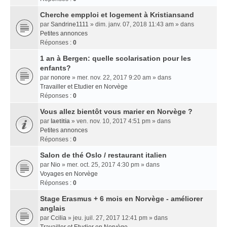
Cherche empploi et logement à Kristiansand
par
Sandrine1111
» dim. janv. 07, 2018 11:43 am » dans
Petites annonces
Réponses :
0
1 an à Bergen: quelle scolarisation pour les
enfants?
par
nonore
» mer. nov. 22, 2017 9:20 am » dans
Travailler et Etudier en Norvège
Réponses :
0
Vous allez bientôt vous marier en Norvège ?
par
laetitia
» ven. nov. 10, 2017 4:51 pm » dans
Petites annonces
Réponses :
0
Salon de thé Oslo / restaurant italien
par
Nio
» mer. oct. 25, 2017 4:30 pm » dans
Voyages en Norvège
Réponses :
0
Stage Erasmus + 6 mois en Norvège - améliorer
anglais
par
Ccilia
» jeu. juil. 27, 2017 12:41 pm » dans