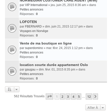
NORWEGIAN CUSTOMER CARE AGENT (M/W)
par
VIP International
» jeu. juin 25, 2015 8:36 am » dans
Petites annonces
Réponses :
0
LOFOTEN
par
FBERNARD
» dim. juin 21, 2015 12:17 pm » dans
Voyages en Norvège
Réponses :
0
Vente de ma boutique en ligne
par
superdomino
» mar. févr. 24, 2015 1:12 pm » dans
Petites annonces
Réponses :
0
location courte durée appartement Oslo
par
gaugau
» dim. févr. 01, 2015 8:35 pm » dans
Petites annonces
Réponses :
0
Page
1
Sur
12
1
2
3
4
5
12
Suivant
562 Résultats Trouvés
…
Aller À