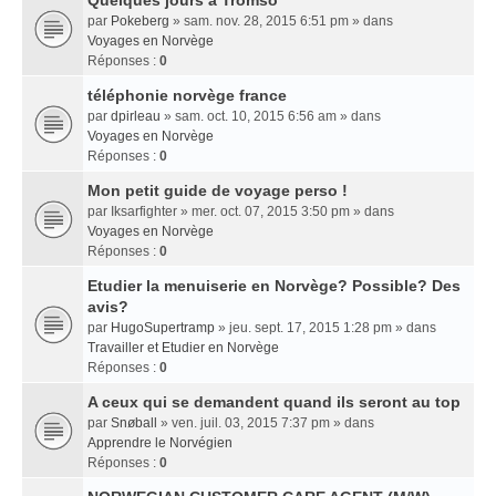
Quelques jours a Tromso
par
Pokeberg
» sam. nov. 28, 2015 6:51 pm » dans
Voyages en Norvège
Réponses :
0
téléphonie norvège france
par
dpirleau
» sam. oct. 10, 2015 6:56 am » dans
Voyages en Norvège
Réponses :
0
Mon petit guide de voyage perso !
par
Iksarfighter
» mer. oct. 07, 2015 3:50 pm » dans
Voyages en Norvège
Réponses :
0
Etudier la menuiserie en Norvège? Possible? Des
avis?
par
HugoSupertramp
» jeu. sept. 17, 2015 1:28 pm » dans
Travailler et Etudier en Norvège
Réponses :
0
A ceux qui se demandent quand ils seront au top
par
Snøball
» ven. juil. 03, 2015 7:37 pm » dans
Apprendre le Norvégien
Réponses :
0