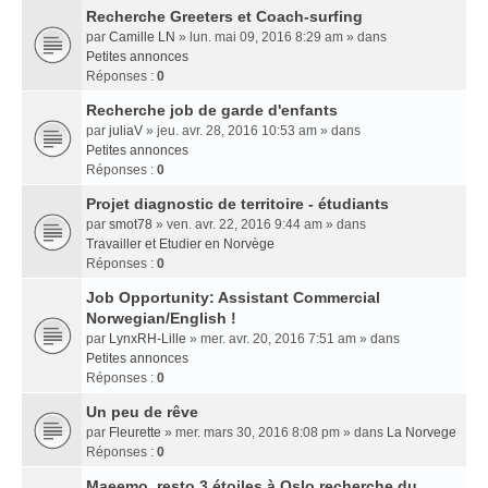
Recherche Greeters et Coach-surfing
par
Camille LN
» lun. mai 09, 2016 8:29 am » dans
Petites annonces
Réponses :
0
Recherche job de garde d'enfants
par
juliaV
» jeu. avr. 28, 2016 10:53 am » dans
Petites annonces
Réponses :
0
Projet diagnostic de territoire - étudiants
par
smot78
» ven. avr. 22, 2016 9:44 am » dans
Travailler et Etudier en Norvège
Réponses :
0
Job Opportunity: Assistant Commercial
Norwegian/English !
par
LynxRH-Lille
» mer. avr. 20, 2016 7:51 am » dans
Petites annonces
Réponses :
0
Un peu de rêve
par
Fleurette
» mer. mars 30, 2016 8:08 pm » dans
La Norvege
Réponses :
0
Maeemo, resto 3 étoiles à Oslo recherche du