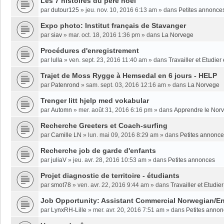
Les 7 histoires du père noël
par
dutour125
»
jeu. nov. 10, 2016 6:13 am
» dans
Petites annonce
Expo photo: Institut français de Stavanger
par
siav
»
mar. oct. 18, 2016 1:36 pm
» dans
La Norvege
Procédures d'enregistrement
par
lulla
»
ven. sept. 23, 2016 11:40 am
» dans
Travailler et Etudie
Trajet de Moss Rygge à Hemsedal en 6 jours - HELP
par
Patenrond
»
sam. sept. 03, 2016 12:16 am
» dans
La Norvege
Trenger litt hjelp med vokabular
par
Automn
»
mer. août 31, 2016 6:16 pm
» dans
Apprendre le Nor
Recherche Greeters et Coach-surfing
par
Camille LN
»
lun. mai 09, 2016 8:29 am
» dans
Petites annonc
Recherche job de garde d'enfants
par
juliaV
»
jeu. avr. 28, 2016 10:53 am
» dans
Petites annonces
Projet diagnostic de territoire - étudiants
par
smot78
»
ven. avr. 22, 2016 9:44 am
» dans
Travailler et Etudi
Job Opportunity: Assistant Commercial Norwegian/En
par
LynxRH-Lille
»
mer. avr. 20, 2016 7:51 am
» dans
Petites anno