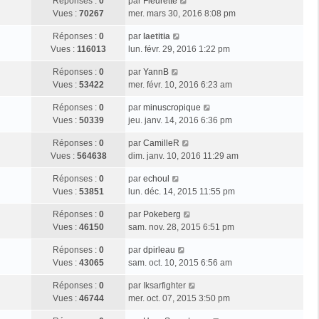
Réponses :
0
par
Fleurette
Vues :
70267
mer. mars 30, 2016 8:08 pm
Réponses :
0
par
laetitia
Vues :
116013
lun. févr. 29, 2016 1:22 pm
Réponses :
0
par
YannB
Vues :
53422
mer. févr. 10, 2016 6:23 am
Réponses :
0
par
minuscropique
Vues :
50339
jeu. janv. 14, 2016 6:36 pm
Réponses :
0
par
CamilleR
Vues :
564638
dim. janv. 10, 2016 11:29 am
Réponses :
0
par
echoul
Vues :
53851
lun. déc. 14, 2015 11:55 pm
Réponses :
0
par
Pokeberg
Vues :
46150
sam. nov. 28, 2015 6:51 pm
Réponses :
0
par
dpirleau
Vues :
43065
sam. oct. 10, 2015 6:56 am
Réponses :
0
par
Iksarfighter
Vues :
46744
mer. oct. 07, 2015 3:50 pm