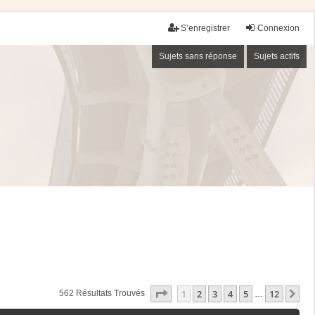
S’enregistrer
Connexion
Sujets sans réponse
Sujets actifs
Page
1
Sur
12
1
2
3
4
5
12
Su
562 Résultats Trouvés
…