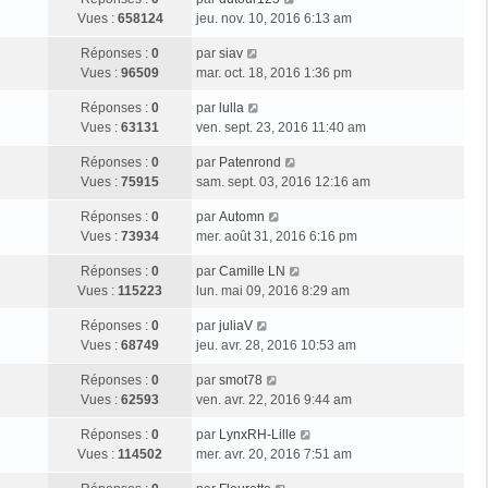
Vues :
658124
jeu. nov. 10, 2016 6:13 am
Réponses :
0
par
siav
Vues :
96509
mar. oct. 18, 2016 1:36 pm
Réponses :
0
par
lulla
Vues :
63131
ven. sept. 23, 2016 11:40 am
Réponses :
0
par
Patenrond
Vues :
75915
sam. sept. 03, 2016 12:16 am
Réponses :
0
par
Automn
Vues :
73934
mer. août 31, 2016 6:16 pm
Réponses :
0
par
Camille LN
Vues :
115223
lun. mai 09, 2016 8:29 am
Réponses :
0
par
juliaV
Vues :
68749
jeu. avr. 28, 2016 10:53 am
Réponses :
0
par
smot78
Vues :
62593
ven. avr. 22, 2016 9:44 am
Réponses :
0
par
LynxRH-Lille
Vues :
114502
mer. avr. 20, 2016 7:51 am