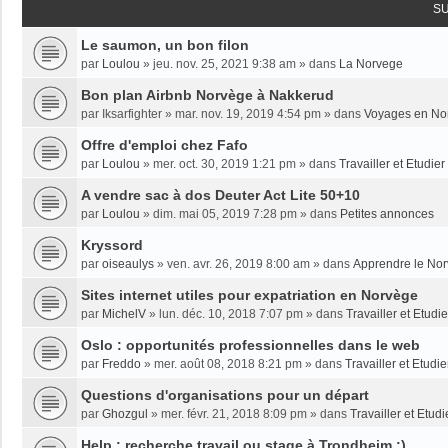
S
Le saumon, un bon filon
par
Loulou
»
jeu. nov. 25, 2021 9:38 am
» dans
La Norvege
Bon plan Airbnb Norvège à Nakkerud
par
Iksarfighter
»
mar. nov. 19, 2019 4:54 pm
» dans
Voyages en No
Offre d'emploi chez Fafo
par
Loulou
»
mer. oct. 30, 2019 1:21 pm
» dans
Travailler et Etudie
A vendre sac à dos Deuter Act Lite 50+10
par
Loulou
»
dim. mai 05, 2019 7:28 pm
» dans
Petites annonces
Kryssord
par
oiseaulys
»
ven. avr. 26, 2019 8:00 am
» dans
Apprendre le No
Sites internet utiles pour expatriation en Norvège
par
MichelV
»
lun. déc. 10, 2018 7:07 pm
» dans
Travailler et Etud
Oslo : opportunités professionnelles dans le web
par
Freddo
»
mer. août 08, 2018 8:21 pm
» dans
Travailler et Etudi
Questions d'organisations pour un départ
par
Ghozgul
»
mer. févr. 21, 2018 8:09 pm
» dans
Travailler et Etud
Help : recherche travail ou stage à Trondheim :)