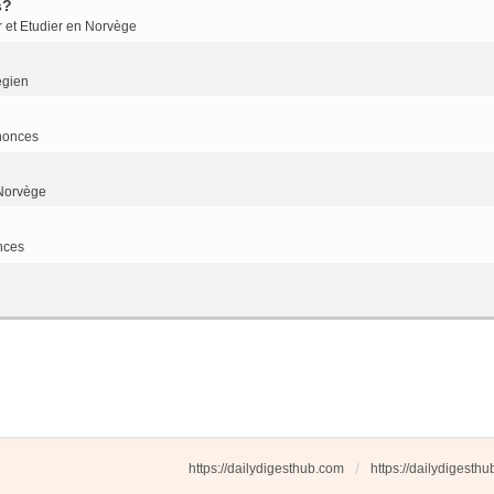
s?
r et Etudier en Norvège
égien
nonces
Norvège
nces
https://dailydigesthub.com
https://dailydigesth