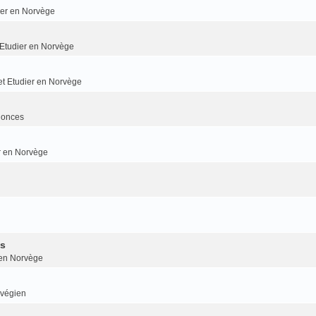
dier en Norvège
t Etudier en Norvège
 et Etudier en Norvège
nonces
er en Norvège
is
r en Norvège
rvégien