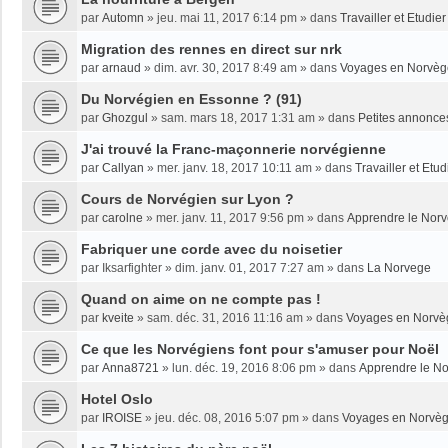
par
Automn
»
jeu. mai 11, 2017 6:14 pm
» dans
Travailler et Etudi
Migration des rennes en direct sur nrk
par
arnaud
»
dim. avr. 30, 2017 8:49 am
» dans
Voyages en Norvèg
Du Norvégien en Essonne ? (91)
par
Ghozgul
»
sam. mars 18, 2017 1:31 am
» dans
Petites annonce
J'ai trouvé la Franc-maçonnerie norvégienne
par
Callyan
»
mer. janv. 18, 2017 10:11 am
» dans
Travailler et Etu
Cours de Norvégien sur Lyon ?
par
carolne
»
mer. janv. 11, 2017 9:56 pm
» dans
Apprendre le Nor
Fabriquer une corde avec du noisetier
par
Iksarfighter
»
dim. janv. 01, 2017 7:27 am
» dans
La Norvege
Quand on aime on ne compte pas !
par
kveite
»
sam. déc. 31, 2016 11:16 am
» dans
Voyages en Norvè
Ce que les Norvégiens font pour s'amuser pour Noël
par
Anna8721
»
lun. déc. 19, 2016 8:06 pm
» dans
Apprendre le N
Hotel Oslo
par
IROISE
»
jeu. déc. 08, 2016 5:07 pm
» dans
Voyages en Norvè