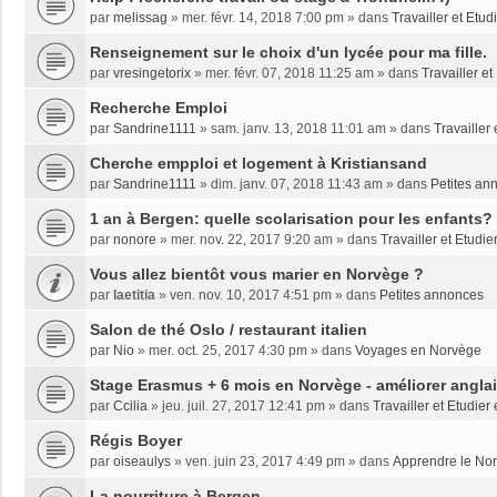
par
melissag
»
mer. févr. 14, 2018 7:00 pm
» dans
Travailler et Etu
Renseignement sur le choix d'un lycée pour ma fille.
par
vresingetorix
»
mer. févr. 07, 2018 11:25 am
» dans
Travailler e
Recherche Emploi
par
Sandrine1111
»
sam. janv. 13, 2018 11:01 am
» dans
Travailler
Cherche empploi et logement à Kristiansand
par
Sandrine1111
»
dim. janv. 07, 2018 11:43 am
» dans
Petites an
1 an à Bergen: quelle scolarisation pour les enfants?
par
nonore
»
mer. nov. 22, 2017 9:20 am
» dans
Travailler et Etudi
Vous allez bientôt vous marier en Norvège ?
par
laetitia
»
ven. nov. 10, 2017 4:51 pm
» dans
Petites annonces
Salon de thé Oslo / restaurant italien
par
Nio
»
mer. oct. 25, 2017 4:30 pm
» dans
Voyages en Norvège
Stage Erasmus + 6 mois en Norvège - améliorer angla
par
Ccilia
»
jeu. juil. 27, 2017 12:41 pm
» dans
Travailler et Etudie
Régis Boyer
par
oiseaulys
»
ven. juin 23, 2017 4:49 pm
» dans
Apprendre le No
La nourriture à Bergen