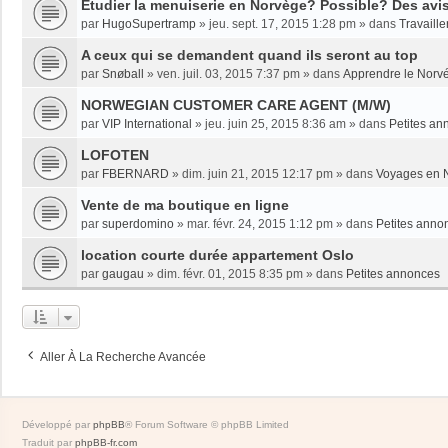
Etudier la menuiserie en Norvège? Possible? Des avi
par
HugoSupertramp
»
jeu. sept. 17, 2015 1:28 pm
» dans
Travaille
A ceux qui se demandent quand ils seront au top
par
Snøball
»
ven. juil. 03, 2015 7:37 pm
» dans
Apprendre le Norv
NORWEGIAN CUSTOMER CARE AGENT (M/W)
par
VIP International
»
jeu. juin 25, 2015 8:36 am
» dans
Petites an
LOFOTEN
par
FBERNARD
»
dim. juin 21, 2015 12:17 pm
» dans
Voyages en 
Vente de ma boutique en ligne
par
superdomino
»
mar. févr. 24, 2015 1:12 pm
» dans
Petites anno
location courte durée appartement Oslo
par
gaugau
»
dim. févr. 01, 2015 8:35 pm
» dans
Petites annonces
Aller À La Recherche Avancée
Développé par
phpBB
® Forum Software © phpBB Limited
Traduit par
phpBB-fr.com