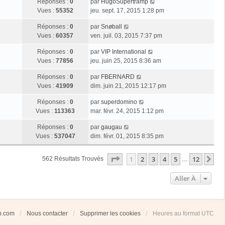
Réponses :
0
par
HugoSupertramp
Vues :
55352
jeu. sept. 17, 2015 1:28 pm
Réponses :
0
par
Snøball
Vues :
60357
ven. juil. 03, 2015 7:37 pm
Réponses :
0
par
VIP International
Vues :
77856
jeu. juin 25, 2015 8:36 am
Réponses :
0
par
FBERNARD
Vues :
41909
dim. juin 21, 2015 12:17 pm
Réponses :
0
par
superdomino
Vues :
113363
mar. févr. 24, 2015 1:12 pm
Réponses :
0
par
gaugau
Vues :
537047
dim. févr. 01, 2015 8:35 pm
Page
1
Sur
12
1
2
3
4
5
12
Su
562 Résultats Trouvés
…
Aller À
ub.com
Nous contacter
Supprimer les cookies
Heures au format
UTC