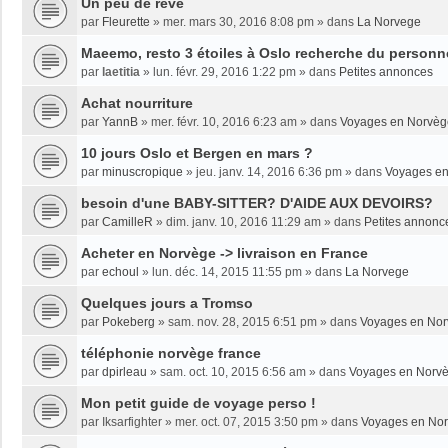
Un peu de rêve
par
Fleurette
»
mer. mars 30, 2016 8:08 pm
» dans
La Norvege
Maeemo, resto 3 étoiles à Oslo recherche du personne
par
laetitia
»
lun. févr. 29, 2016 1:22 pm
» dans
Petites annonces
Achat nourriture
par
YannB
»
mer. févr. 10, 2016 6:23 am
» dans
Voyages en Norvèg
10 jours Oslo et Bergen en mars ?
par
minuscropique
»
jeu. janv. 14, 2016 6:36 pm
» dans
Voyages e
besoin d'une BABY-SITTER? D'AIDE AUX DEVOIRS?
par
CamilleR
»
dim. janv. 10, 2016 11:29 am
» dans
Petites annonc
Acheter en Norvège -> livraison en France
par
echoul
»
lun. déc. 14, 2015 11:55 pm
» dans
La Norvege
Quelques jours a Tromso
par
Pokeberg
»
sam. nov. 28, 2015 6:51 pm
» dans
Voyages en No
téléphonie norvège france
par
dpirleau
»
sam. oct. 10, 2015 6:56 am
» dans
Voyages en Norv
Mon petit guide de voyage perso !
par
Iksarfighter
»
mer. oct. 07, 2015 3:50 pm
» dans
Voyages en No