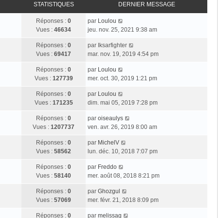
STATISTIQUES
DERNIER MESSAGE
Réponses :
0
par
Loulou
Vues :
46634
jeu. nov. 25, 2021 9:38 am
Réponses :
0
par
Iksarfighter
Vues :
69417
mar. nov. 19, 2019 4:54 pm
Réponses :
0
par
Loulou
Vues :
127739
mer. oct. 30, 2019 1:21 pm
Réponses :
0
par
Loulou
Vues :
171235
dim. mai 05, 2019 7:28 pm
Réponses :
0
par
oiseaulys
Vues :
1207737
ven. avr. 26, 2019 8:00 am
Réponses :
0
par
MichelV
Vues :
58562
lun. déc. 10, 2018 7:07 pm
Réponses :
0
par
Freddo
Vues :
58140
mer. août 08, 2018 8:21 pm
Réponses :
0
par
Ghozgul
Vues :
57069
mer. févr. 21, 2018 8:09 pm
Réponses :
0
par
melissag