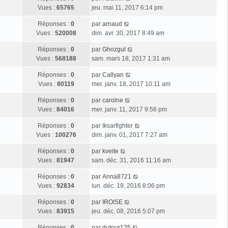
Vues :
65765
jeu. mai 11, 2017 6:14 pm
Réponses :
0
par
arnaud
Vues :
520008
dim. avr. 30, 2017 8:49 am
Réponses :
0
par
Ghozgul
Vues :
568188
sam. mars 18, 2017 1:31 am
Réponses :
0
par
Callyan
Vues :
80119
mer. janv. 18, 2017 10:11 am
Réponses :
0
par
carolne
Vues :
84016
mer. janv. 11, 2017 9:56 pm
Réponses :
0
par
Iksarfighter
Vues :
100276
dim. janv. 01, 2017 7:27 am
Réponses :
0
par
kveite
Vues :
81947
sam. déc. 31, 2016 11:16 am
Réponses :
0
par
Anna8721
Vues :
92834
lun. déc. 19, 2016 8:06 pm
Réponses :
0
par
IROISE
Vues :
83915
jeu. déc. 08, 2016 5:07 pm
Réponses :
0
par
dutour125