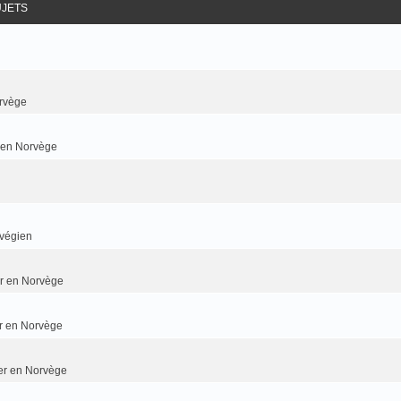
UJETS
rvège
r en Norvège
rvégien
ier en Norvège
er en Norvège
ier en Norvège