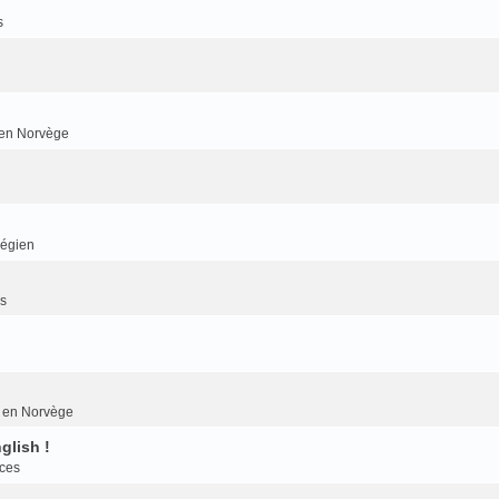
s
r en Norvège
végien
es
er en Norvège
glish !
nces