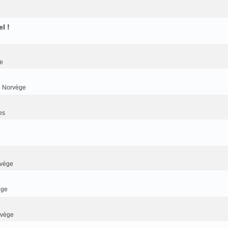
l !
e
n Norvège
es
rvège
ège
rvège