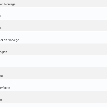
er en Norvège
e
s
dier en Norvège
végien
ge
orvégien
ge