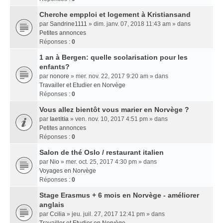
Cherche empploi et logement à Kristiansand
par
Sandrine1111
» dim. janv. 07, 2018 11:43 am » dans
Petites annonces
Réponses :
0
1 an à Bergen: quelle scolarisation pour les
enfants?
par
nonore
» mer. nov. 22, 2017 9:20 am » dans
Travailler et Etudier en Norvège
Réponses :
0
Vous allez bientôt vous marier en Norvège ?
par
laetitia
» ven. nov. 10, 2017 4:51 pm » dans
Petites annonces
Réponses :
0
Salon de thé Oslo / restaurant italien
par
Nio
» mer. oct. 25, 2017 4:30 pm » dans
Voyages en Norvège
Réponses :
0
Stage Erasmus + 6 mois en Norvège - améliorer
anglais
par
Ccilia
» jeu. juil. 27, 2017 12:41 pm » dans