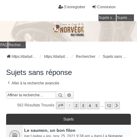
S’enregistrer
Connexion
Sujets sans réponse
Sujets actifs
FAQ
Rechercher
https://dailydigesthub.com
https://dailydigesthub.com
Rechercher
Sujets sans réponse
Sujets sans réponse
Aller à la recherche avancée
Rechercher
Recherche Avancée
Page
1
Sur
12
1
2
3
4
5
12
Suivant
562 Résultats Trouvés
…
Sujets
Le saumon, un bon filon
par
Loulou
» jeu. nov. 25, 2021 9:38 am » dans
La Norvege