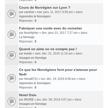
Réponses :
0
Cours de Norvégien sur Lyon ?
par
carolne
» mer. janv. 11, 2017 9:56 pm » dans
Apprendre le Norvégien
Réponses :
0
Fabriquer une corde avec du noisetier
par
Iksarfighter
» dim. janv. 01, 2017 7:27 am » dans
La Norvege
Réponses :
0
Quand on aime on ne compte pas !
par
kveite
» sam. déc. 31, 2016 11:16 am » dans
Voyages en Norvège
Réponses :
0
Ce que les Norvégiens font pour s'amuser pour
Noël
par
Anna8721
» lun. déc. 19, 2016 8:06 pm » dans
Apprendre le Norvégien
Réponses :
0
Hotel Oslo
par
IROISE
» jeu. déc. 08, 2016 5:07 pm » dans
Voyages en Norvège