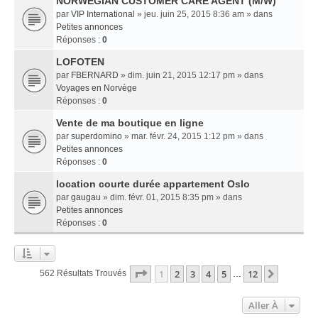
NORWEGIAN CUSTOMER CARE AGENT (M/W)
par
VIP International
» jeu. juin 25, 2015 8:36 am » dans
Petites annonces
Réponses :
0
LOFOTEN
par
FBERNARD
» dim. juin 21, 2015 12:17 pm » dans
Voyages en Norvège
Réponses :
0
Vente de ma boutique en ligne
par
superdomino
» mar. févr. 24, 2015 1:12 pm » dans
Petites annonces
Réponses :
0
location courte durée appartement Oslo
par
gaugau
» dim. févr. 01, 2015 8:35 pm » dans
Petites annonces
Réponses :
0
Page
1
Sur
12
1
2
3
4
5
12
Suivant
562 Résultats Trouvés
…
Aller À