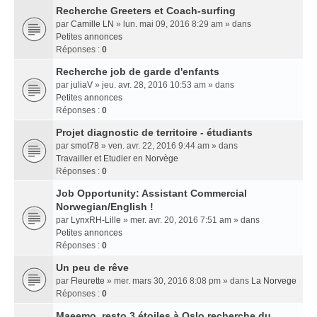
Recherche Greeters et Coach-surfing
par
Camille LN
» lun. mai 09, 2016 8:29 am » dans
Petites annonces
Réponses :
0
Recherche job de garde d'enfants
par
juliaV
» jeu. avr. 28, 2016 10:53 am » dans
Petites annonces
Réponses :
0
Projet diagnostic de territoire - étudiants
par
smot78
» ven. avr. 22, 2016 9:44 am » dans
Travailler et Etudier en Norvège
Réponses :
0
Job Opportunity: Assistant Commercial
Norwegian/English !
par
LynxRH-Lille
» mer. avr. 20, 2016 7:51 am » dans
Petites annonces
Réponses :
0
Un peu de rêve
par
Fleurette
» mer. mars 30, 2016 8:08 pm » dans
La Norvege
Réponses :
0
Maeemo, resto 3 étoiles à Oslo recherche du