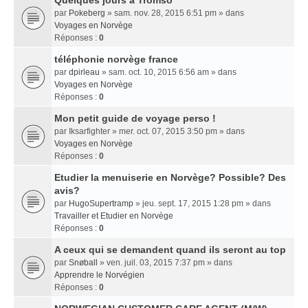
Quelques jours a Tromso
par
Pokeberg
» sam. nov. 28, 2015 6:51 pm » dans
Voyages en Norvège
Réponses :
0
téléphonie norvège france
par
dpirleau
» sam. oct. 10, 2015 6:56 am » dans
Voyages en Norvège
Réponses :
0
Mon petit guide de voyage perso !
par
Iksarfighter
» mer. oct. 07, 2015 3:50 pm » dans
Voyages en Norvège
Réponses :
0
Etudier la menuiserie en Norvège? Possible? Des
avis?
par
HugoSupertramp
» jeu. sept. 17, 2015 1:28 pm » dans
Travailler et Etudier en Norvège
Réponses :
0
A ceux qui se demandent quand ils seront au top
par
Snøball
» ven. juil. 03, 2015 7:37 pm » dans
Apprendre le Norvégien
Réponses :
0