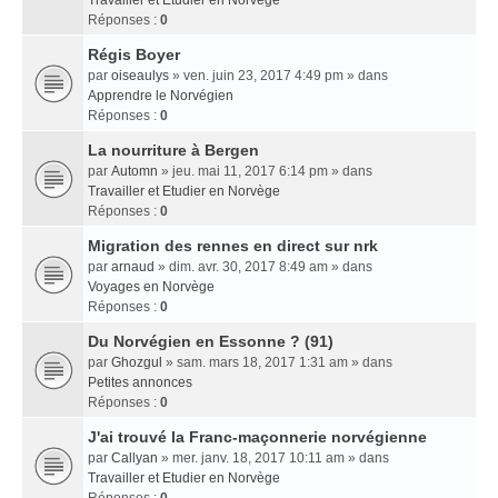
Travailler et Etudier en Norvège
Réponses :
0
Régis Boyer
par
oiseaulys
» ven. juin 23, 2017 4:49 pm » dans
Apprendre le Norvégien
Réponses :
0
La nourriture à Bergen
par
Automn
» jeu. mai 11, 2017 6:14 pm » dans
Travailler et Etudier en Norvège
Réponses :
0
Migration des rennes en direct sur nrk
par
arnaud
» dim. avr. 30, 2017 8:49 am » dans
Voyages en Norvège
Réponses :
0
Du Norvégien en Essonne ? (91)
par
Ghozgul
» sam. mars 18, 2017 1:31 am » dans
Petites annonces
Réponses :
0
J'ai trouvé la Franc-maçonnerie norvégienne
par
Callyan
» mer. janv. 18, 2017 10:11 am » dans
Travailler et Etudier en Norvège