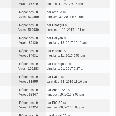
Vues :
65770
jeu. mai 11, 2017 6:14 pm
Réponses :
0
par
arnaud
Vues :
520850
dim. avr. 30, 2017 8:49 am
Réponses :
0
par
Ghozgul
Vues :
569039
sam. mars 18, 2017 1:31 am
Réponses :
0
par
Callyan
Vues :
80129
mer. janv. 18, 2017 10:11 am
Réponses :
0
par
carolne
Vues :
84031
mer. janv. 11, 2017 9:56 pm
Réponses :
0
par
Iksarfighter
Vues :
100283
dim. janv. 01, 2017 7:27 am
Réponses :
0
par
kveite
Vues :
81955
sam. déc. 31, 2016 11:16 am
Réponses :
0
par
Anna8721
Vues :
92847
lun. déc. 19, 2016 8:06 pm
Réponses :
0
par
IROISE
Vues :
83924
jeu. déc. 08, 2016 5:07 pm
Réponses :
0
par
dutour125