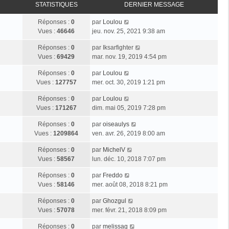
STATISTIQUES
DERNIER MESSAGE
Réponses :
0
par
Loulou
Vues :
46646
jeu. nov. 25, 2021 9:38 am
Réponses :
0
par
Iksarfighter
Vues :
69429
mar. nov. 19, 2019 4:54 pm
Réponses :
0
par
Loulou
Vues :
127757
mer. oct. 30, 2019 1:21 pm
Réponses :
0
par
Loulou
Vues :
171267
dim. mai 05, 2019 7:28 pm
Réponses :
0
par
oiseaulys
Vues :
1209864
ven. avr. 26, 2019 8:00 am
Réponses :
0
par
MichelV
Vues :
58567
lun. déc. 10, 2018 7:07 pm
Réponses :
0
par
Freddo
Vues :
58146
mer. août 08, 2018 8:21 pm
Réponses :
0
par
Ghozgul
Vues :
57078
mer. févr. 21, 2018 8:09 pm
Réponses :
0
par
melissag