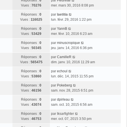
Réponses :
0
par
Fleurette
Vues :
70276
mer. mars 30, 2016 8:08 pm
Réponses :
0
par
laetitia
Vues :
116025
lun. févr. 29, 2016 1:22 pm
Réponses :
0
par
YannB
Vues :
53429
mer. févr. 10, 2016 6:23 am
Réponses :
0
par
minuscropique
Vues :
50345
jeu. janv. 14, 2016 6:36 pm
Réponses :
0
par
CamilleR
Vues :
565475
dim. janv. 10, 2016 11:29 am
Réponses :
0
par
echoul
Vues :
53860
lun. déc. 14, 2015 11:55 pm
Réponses :
0
par
Pokeberg
Vues :
46156
sam. nov. 28, 2015 6:51 pm
Réponses :
0
par
dpirleau
Vues :
43074
sam. oct. 10, 2015 6:56 am
Réponses :
0
par
Iksarfighter
Vues :
46753
mer. oct. 07, 2015 3:50 pm