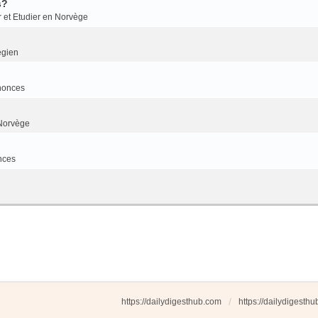
s?
r et Etudier en Norvège
égien
nonces
Norvège
nces
https://dailydigesthub.com
https://dailydigesth