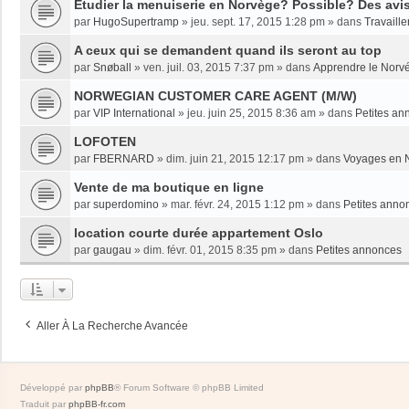
Etudier la menuiserie en Norvège? Possible? Des avi
par
HugoSupertramp
»
jeu. sept. 17, 2015 1:28 pm
» dans
Travaille
A ceux qui se demandent quand ils seront au top
par
Snøball
»
ven. juil. 03, 2015 7:37 pm
» dans
Apprendre le Norv
NORWEGIAN CUSTOMER CARE AGENT (M/W)
par
VIP International
»
jeu. juin 25, 2015 8:36 am
» dans
Petites an
LOFOTEN
par
FBERNARD
»
dim. juin 21, 2015 12:17 pm
» dans
Voyages en 
Vente de ma boutique en ligne
par
superdomino
»
mar. févr. 24, 2015 1:12 pm
» dans
Petites anno
location courte durée appartement Oslo
par
gaugau
»
dim. févr. 01, 2015 8:35 pm
» dans
Petites annonces
Aller À La Recherche Avancée
Développé par
phpBB
® Forum Software © phpBB Limited
Traduit par
phpBB-fr.com