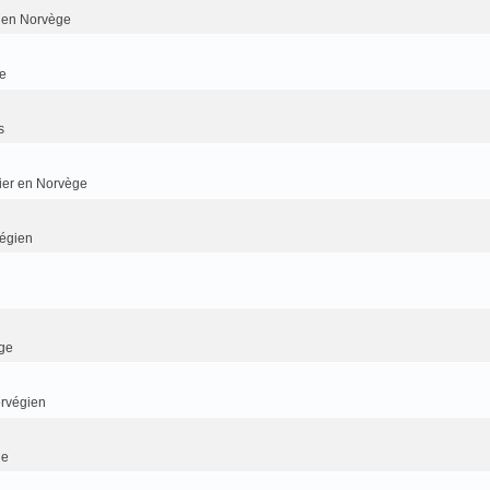
er en Norvège
e
s
dier en Norvège
végien
ge
orvégien
ge