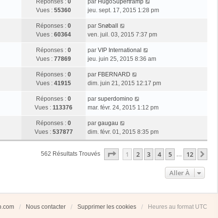
Réponses :
0
par
HugoSupertramp
Vues :
55360
jeu. sept. 17, 2015 1:28 pm
Réponses :
0
par
Snøball
Vues :
60364
ven. juil. 03, 2015 7:37 pm
Réponses :
0
par
VIP International
Vues :
77869
jeu. juin 25, 2015 8:36 am
Réponses :
0
par
FBERNARD
Vues :
41915
dim. juin 21, 2015 12:17 pm
Réponses :
0
par
superdomino
Vues :
113376
mar. févr. 24, 2015 1:12 pm
Réponses :
0
par
gaugau
Vues :
537877
dim. févr. 01, 2015 8:35 pm
Page
1
Sur
12
1
2
3
4
5
12
Su
562 Résultats Trouvés
…
Aller À
ub.com
Nous contacter
Supprimer les cookies
Heures au format
UTC