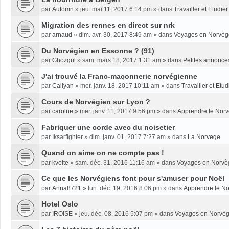
par
Automn
»
jeu. mai 11, 2017 6:14 pm
» dans
Travailler et Etudi
Migration des rennes en direct sur nrk
par
arnaud
»
dim. avr. 30, 2017 8:49 am
» dans
Voyages en Norvèg
Du Norvégien en Essonne ? (91)
par
Ghozgul
»
sam. mars 18, 2017 1:31 am
» dans
Petites annonce
J'ai trouvé la Franc-maçonnerie norvégienne
par
Callyan
»
mer. janv. 18, 2017 10:11 am
» dans
Travailler et Etu
Cours de Norvégien sur Lyon ?
par
carolne
»
mer. janv. 11, 2017 9:56 pm
» dans
Apprendre le Nor
Fabriquer une corde avec du noisetier
par
Iksarfighter
»
dim. janv. 01, 2017 7:27 am
» dans
La Norvege
Quand on aime on ne compte pas !
par
kveite
»
sam. déc. 31, 2016 11:16 am
» dans
Voyages en Norvè
Ce que les Norvégiens font pour s'amuser pour Noël
par
Anna8721
»
lun. déc. 19, 2016 8:06 pm
» dans
Apprendre le N
Hotel Oslo
par
IROISE
»
jeu. déc. 08, 2016 5:07 pm
» dans
Voyages en Norvè