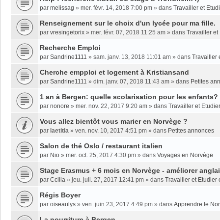
par
melissag
»
mer. févr. 14, 2018 7:00 pm
» dans
Travailler et Etu
Renseignement sur le choix d'un lycée pour ma fille.
par
vresingetorix
»
mer. févr. 07, 2018 11:25 am
» dans
Travailler e
Recherche Emploi
par
Sandrine1111
»
sam. janv. 13, 2018 11:01 am
» dans
Travailler
Cherche empploi et logement à Kristiansand
par
Sandrine1111
»
dim. janv. 07, 2018 11:43 am
» dans
Petites an
1 an à Bergen: quelle scolarisation pour les enfants?
par
nonore
»
mer. nov. 22, 2017 9:20 am
» dans
Travailler et Etudi
Vous allez bientôt vous marier en Norvège ?
par
laetitia
»
ven. nov. 10, 2017 4:51 pm
» dans
Petites annonces
Salon de thé Oslo / restaurant italien
par
Nio
»
mer. oct. 25, 2017 4:30 pm
» dans
Voyages en Norvège
Stage Erasmus + 6 mois en Norvège - améliorer angla
par
Ccilia
»
jeu. juil. 27, 2017 12:41 pm
» dans
Travailler et Etudie
Régis Boyer
par
oiseaulys
»
ven. juin 23, 2017 4:49 pm
» dans
Apprendre le No
La nourriture à Bergen