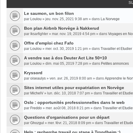
S
Le saumon, un bon filon
par
Loulou
»
jeu. nov. 25, 2021 9:38 am
» dans
La Norvege
Bon plan Airbnb Norvège à Nakkerud
par
Iksarfighter
»
mar. nov. 19, 2019 4:54 pm
» dans
Voyages en No
Offre d'emploi chez Fafo
par
Loulou
»
mer. oct. 30, 2019 1:21 pm
» dans
Travailler et Etudie
A vendre sac à dos Deuter Act Lite 50+10
par
Loulou
»
dim. mai 05, 2019 7:28 pm
» dans
Petites annonces
Kryssord
par
oiseaulys
»
ven. avr. 26, 2019 8:00 am
» dans
Apprendre le No
Sites internet utiles pour expatriation en Norvège
par
MichelV
»
lun. déc. 10, 2018 7:07 pm
» dans
Travailler et Etud
Oslo : opportunités professionnelles dans le web
par
Freddo
»
mer. août 08, 2018 8:21 pm
» dans
Travailler et Etudi
Questions d'organisations pour un départ
par
Ghozgul
»
mer. févr. 21, 2018 8:09 pm
» dans
Travailler et Etud
Help : recherche travail ou stage à Trondheim :)