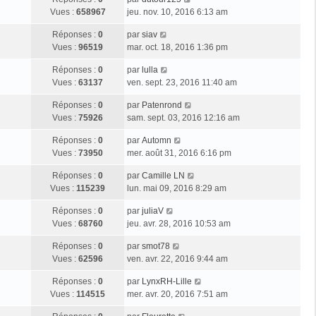
Vues :
658967
jeu. nov. 10, 2016 6:13 am
Réponses :
0
par
siav
Vues :
96519
mar. oct. 18, 2016 1:36 pm
Réponses :
0
par
lulla
Vues :
63137
ven. sept. 23, 2016 11:40 am
Réponses :
0
par
Patenrond
Vues :
75926
sam. sept. 03, 2016 12:16 am
Réponses :
0
par
Automn
Vues :
73950
mer. août 31, 2016 6:16 pm
Réponses :
0
par
Camille LN
Vues :
115239
lun. mai 09, 2016 8:29 am
Réponses :
0
par
juliaV
Vues :
68760
jeu. avr. 28, 2016 10:53 am
Réponses :
0
par
smot78
Vues :
62596
ven. avr. 22, 2016 9:44 am
Réponses :
0
par
LynxRH-Lille
Vues :
114515
mer. avr. 20, 2016 7:51 am