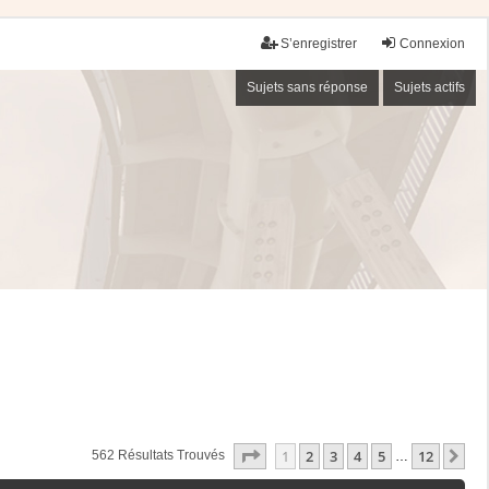
S’enregistrer
Connexion
Sujets sans réponse
Sujets actifs
Page
1
Sur
12
1
2
3
4
5
12
Su
562 Résultats Trouvés
…