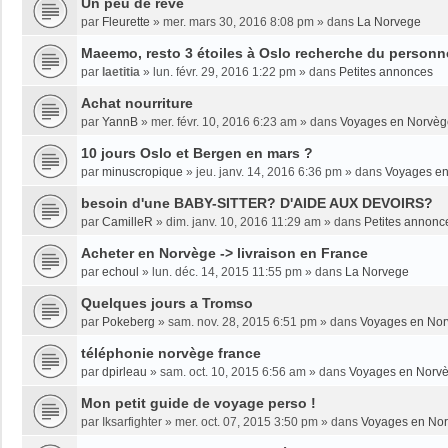
Un peu de rêve
par
Fleurette
»
mer. mars 30, 2016 8:08 pm
» dans
La Norvege
Maeemo, resto 3 étoiles à Oslo recherche du personne
par
laetitia
»
lun. févr. 29, 2016 1:22 pm
» dans
Petites annonces
Achat nourriture
par
YannB
»
mer. févr. 10, 2016 6:23 am
» dans
Voyages en Norvèg
10 jours Oslo et Bergen en mars ?
par
minuscropique
»
jeu. janv. 14, 2016 6:36 pm
» dans
Voyages e
besoin d'une BABY-SITTER? D'AIDE AUX DEVOIRS?
par
CamilleR
»
dim. janv. 10, 2016 11:29 am
» dans
Petites annonc
Acheter en Norvège -> livraison en France
par
echoul
»
lun. déc. 14, 2015 11:55 pm
» dans
La Norvege
Quelques jours a Tromso
par
Pokeberg
»
sam. nov. 28, 2015 6:51 pm
» dans
Voyages en No
téléphonie norvège france
par
dpirleau
»
sam. oct. 10, 2015 6:56 am
» dans
Voyages en Norv
Mon petit guide de voyage perso !
par
Iksarfighter
»
mer. oct. 07, 2015 3:50 pm
» dans
Voyages en No