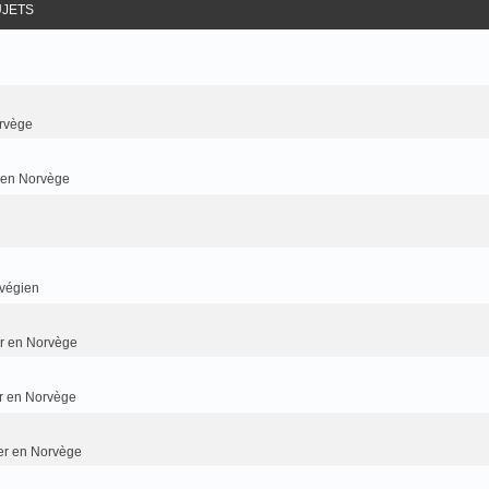
UJETS
rvège
r en Norvège
rvégien
ier en Norvège
er en Norvège
ier en Norvège