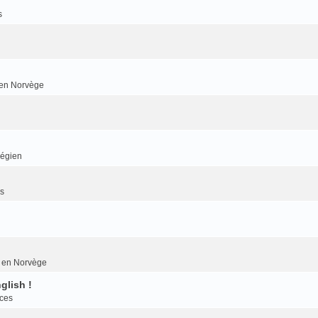
s
r en Norvège
végien
es
er en Norvège
glish !
nces