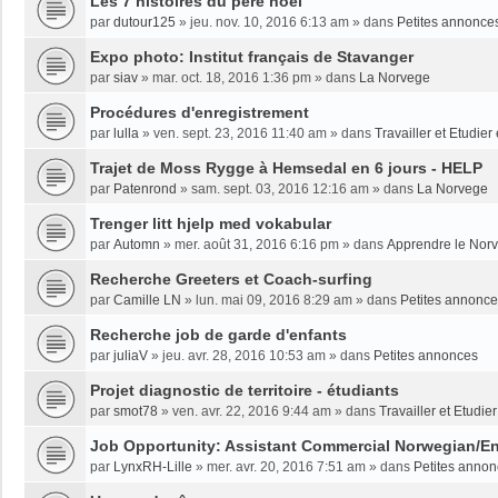
Les 7 histoires du père noël
par
dutour125
»
jeu. nov. 10, 2016 6:13 am
» dans
Petites annonce
Expo photo: Institut français de Stavanger
par
siav
»
mar. oct. 18, 2016 1:36 pm
» dans
La Norvege
Procédures d'enregistrement
par
lulla
»
ven. sept. 23, 2016 11:40 am
» dans
Travailler et Etudie
Trajet de Moss Rygge à Hemsedal en 6 jours - HELP
par
Patenrond
»
sam. sept. 03, 2016 12:16 am
» dans
La Norvege
Trenger litt hjelp med vokabular
par
Automn
»
mer. août 31, 2016 6:16 pm
» dans
Apprendre le Nor
Recherche Greeters et Coach-surfing
par
Camille LN
»
lun. mai 09, 2016 8:29 am
» dans
Petites annonc
Recherche job de garde d'enfants
par
juliaV
»
jeu. avr. 28, 2016 10:53 am
» dans
Petites annonces
Projet diagnostic de territoire - étudiants
par
smot78
»
ven. avr. 22, 2016 9:44 am
» dans
Travailler et Etudi
Job Opportunity: Assistant Commercial Norwegian/En
par
LynxRH-Lille
»
mer. avr. 20, 2016 7:51 am
» dans
Petites anno