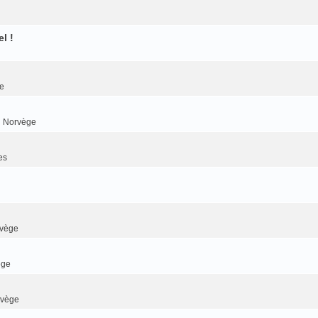
l !
e
n Norvège
es
rvège
ège
rvège