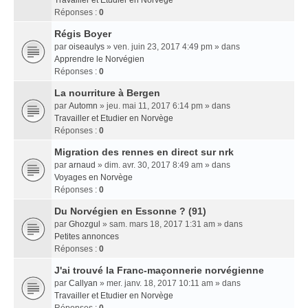
Travailler et Etudier en Norvège
Réponses :
0
Régis Boyer
par
oiseaulys
» ven. juin 23, 2017 4:49 pm » dans
Apprendre le Norvégien
Réponses :
0
La nourriture à Bergen
par
Automn
» jeu. mai 11, 2017 6:14 pm » dans
Travailler et Etudier en Norvège
Réponses :
0
Migration des rennes en direct sur nrk
par
arnaud
» dim. avr. 30, 2017 8:49 am » dans
Voyages en Norvège
Réponses :
0
Du Norvégien en Essonne ? (91)
par
Ghozgul
» sam. mars 18, 2017 1:31 am » dans
Petites annonces
Réponses :
0
J'ai trouvé la Franc-maçonnerie norvégienne
par
Callyan
» mer. janv. 18, 2017 10:11 am » dans
Travailler et Etudier en Norvège