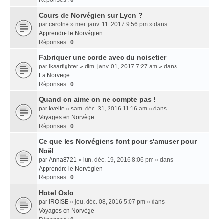
Réponses :
0
Cours de Norvégien sur Lyon ?
par
carolne
» mer. janv. 11, 2017 9:56 pm » dans
Apprendre le Norvégien
Réponses :
0
Fabriquer une corde avec du noisetier
par
Iksarfighter
» dim. janv. 01, 2017 7:27 am » dans
La Norvege
Réponses :
0
Quand on aime on ne compte pas !
par
kveite
» sam. déc. 31, 2016 11:16 am » dans
Voyages en Norvège
Réponses :
0
Ce que les Norvégiens font pour s'amuser pour
Noël
par
Anna8721
» lun. déc. 19, 2016 8:06 pm » dans
Apprendre le Norvégien
Réponses :
0
Hotel Oslo
par
IROISE
» jeu. déc. 08, 2016 5:07 pm » dans
Voyages en Norvège