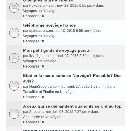
Quelques jours a Tromso
par
Pokeberg
» sam. nov. 28, 2015 6:51 pm » dans
Voyages en Norvège
Réponses :
0
téléphonie norvège france
par
dpirleau
» sam. oct. 10, 2015 6:56 am » dans
Voyages en Norvège
Réponses :
0
Mon petit guide de voyage perso !
par
Iksarfighter
» mer. oct. 07, 2015 3:50 pm » dans
Voyages en Norvège
Réponses :
0
Etudier la menuiserie en Norvège? Possible? Des
avis?
par
HugoSupertramp
» jeu. sept. 17, 2015 1:28 pm » dans
Travailler et Etudier en Norvège
Réponses :
0
A ceux qui se demandent quand ils seront au top
par
Snøball
» ven. juil. 03, 2015 7:37 pm » dans
Apprendre le Norvégien
Réponses :
0