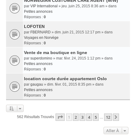
NORWEGIAN CUSTOMER CARE AGENT (M/W)
par
VIP International
» jeu. juin 25, 2015 8:36 am » dans
Petites annonces
Réponses :
0
LOFOTEN
par
FBERNARD
» dim. juin 21, 2015 12:17 pm » dans
Voyages en Norvège
Réponses :
0
Vente de ma boutique en ligne
par
superdomino
» mar. févr. 24, 2015 1:12 pm » dans
Petites annonces
Réponses :
0
location courte durée appartement Oslo
par
gaugau
» dim. févr. 01, 2015 8:35 pm » dans
Petites annonces
Réponses :
0
Page
1
Sur
12
1
2
3
4
5
12
Suivant
562 Résultats Trouvés
…
Aller À