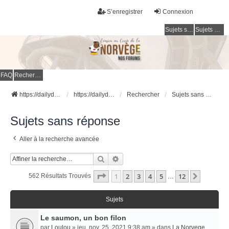
S’enregistrer
Connexion
Sujets sans réponse
Sujets actifs
FAQ
Rechercher
https://dailydigesthub.com
https://dailydigesthub.com
Rechercher
Sujets sans réponse
Sujets sans réponse
Aller à la recherche avancée
Rechercher
Recherche Avancée
Page
1
Sur
12
1
2
3
4
5
12
Suivant
562 Résultats Trouvés
…
Sujets
Le saumon, un bon filon
par
Loulou
» jeu. nov. 25, 2021 9:38 am » dans
La Norvege