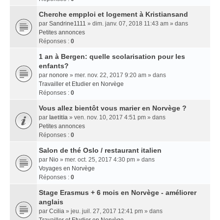
Cherche empploi et logement à Kristiansand
par
Sandrine1111
» dim. janv. 07, 2018 11:43 am » dans
Petites annonces
Réponses :
0
1 an à Bergen: quelle scolarisation pour les
enfants?
par
nonore
» mer. nov. 22, 2017 9:20 am » dans
Travailler et Etudier en Norvège
Réponses :
0
Vous allez bientôt vous marier en Norvège ?
par
laetitia
» ven. nov. 10, 2017 4:51 pm » dans
Petites annonces
Réponses :
0
Salon de thé Oslo / restaurant italien
par
Nio
» mer. oct. 25, 2017 4:30 pm » dans
Voyages en Norvège
Réponses :
0
Stage Erasmus + 6 mois en Norvège - améliorer
anglais
par
Ccilia
» jeu. juil. 27, 2017 12:41 pm » dans