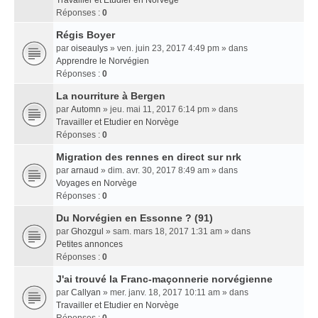
Travailler et Etudier en Norvège
Réponses :
0
Régis Boyer
par
oiseaulys
» ven. juin 23, 2017 4:49 pm » dans
Apprendre le Norvégien
Réponses :
0
La nourriture à Bergen
par
Automn
» jeu. mai 11, 2017 6:14 pm » dans
Travailler et Etudier en Norvège
Réponses :
0
Migration des rennes en direct sur nrk
par
arnaud
» dim. avr. 30, 2017 8:49 am » dans
Voyages en Norvège
Réponses :
0
Du Norvégien en Essonne ? (91)
par
Ghozgul
» sam. mars 18, 2017 1:31 am » dans
Petites annonces
Réponses :
0
J'ai trouvé la Franc-maçonnerie norvégienne
par
Callyan
» mer. janv. 18, 2017 10:11 am » dans
Travailler et Etudier en Norvège