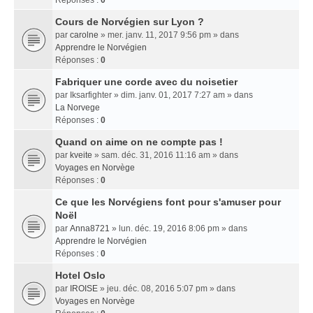
Réponses :
0
Cours de Norvégien sur Lyon ?
par
carolne
» mer. janv. 11, 2017 9:56 pm » dans
Apprendre le Norvégien
Réponses :
0
Fabriquer une corde avec du noisetier
par
Iksarfighter
» dim. janv. 01, 2017 7:27 am » dans
La Norvege
Réponses :
0
Quand on aime on ne compte pas !
par
kveite
» sam. déc. 31, 2016 11:16 am » dans
Voyages en Norvège
Réponses :
0
Ce que les Norvégiens font pour s'amuser pour
Noël
par
Anna8721
» lun. déc. 19, 2016 8:06 pm » dans
Apprendre le Norvégien
Réponses :
0
Hotel Oslo
par
IROISE
» jeu. déc. 08, 2016 5:07 pm » dans
Voyages en Norvège