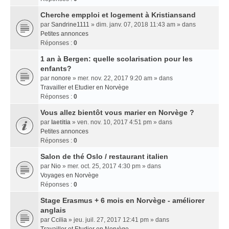
Cherche empploi et logement à Kristiansand
par
Sandrine1111
» dim. janv. 07, 2018 11:43 am » dans
Petites annonces
Réponses :
0
1 an à Bergen: quelle scolarisation pour les
enfants?
par
nonore
» mer. nov. 22, 2017 9:20 am » dans
Travailler et Etudier en Norvège
Réponses :
0
Vous allez bientôt vous marier en Norvège ?
par
laetitia
» ven. nov. 10, 2017 4:51 pm » dans
Petites annonces
Réponses :
0
Salon de thé Oslo / restaurant italien
par
Nio
» mer. oct. 25, 2017 4:30 pm » dans
Voyages en Norvège
Réponses :
0
Stage Erasmus + 6 mois en Norvège - améliorer
anglais
par
Ccilia
» jeu. juil. 27, 2017 12:41 pm » dans