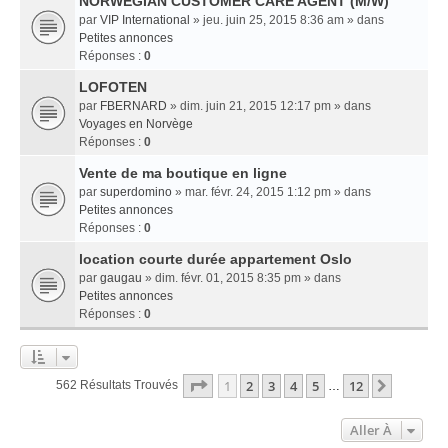
NORWEGIAN CUSTOMER CARE AGENT (M/W)
par
VIP International
» jeu. juin 25, 2015 8:36 am » dans
Petites annonces
Réponses :
0
LOFOTEN
par
FBERNARD
» dim. juin 21, 2015 12:17 pm » dans
Voyages en Norvège
Réponses :
0
Vente de ma boutique en ligne
par
superdomino
» mar. févr. 24, 2015 1:12 pm » dans
Petites annonces
Réponses :
0
location courte durée appartement Oslo
par
gaugau
» dim. févr. 01, 2015 8:35 pm » dans
Petites annonces
Réponses :
0
Page
1
Sur
12
1
2
3
4
5
12
Suivant
562 Résultats Trouvés
…
Aller À