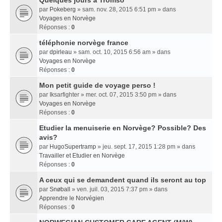
Quelques jours a Tromso
par
Pokeberg
» sam. nov. 28, 2015 6:51 pm » dans
Voyages en Norvège
Réponses :
0
téléphonie norvège france
par
dpirleau
» sam. oct. 10, 2015 6:56 am » dans
Voyages en Norvège
Réponses :
0
Mon petit guide de voyage perso !
par
Iksarfighter
» mer. oct. 07, 2015 3:50 pm » dans
Voyages en Norvège
Réponses :
0
Etudier la menuiserie en Norvège? Possible? Des
avis?
par
HugoSupertramp
» jeu. sept. 17, 2015 1:28 pm » dans
Travailler et Etudier en Norvège
Réponses :
0
A ceux qui se demandent quand ils seront au top
par
Snøball
» ven. juil. 03, 2015 7:37 pm » dans
Apprendre le Norvégien
Réponses :
0