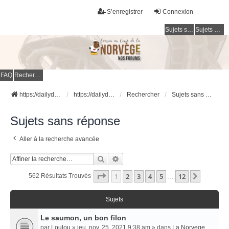
S’enregistrer
Connexion
Sujets sans réponse
Sujets actifs
FAQ
Rechercher
https://dailydigesthub.com
https://dailydigesthub.com
Rechercher
Sujets sans réponse
Sujets sans réponse
Aller à la recherche avancée
Rechercher
Recherche Avancée
Page
1
Sur
12
1
2
3
4
5
12
Suivant
562 Résultats Trouvés
…
Sujets
Le saumon, un bon filon
par
Loulou
» jeu. nov. 25, 2021 9:38 am » dans
La Norvege