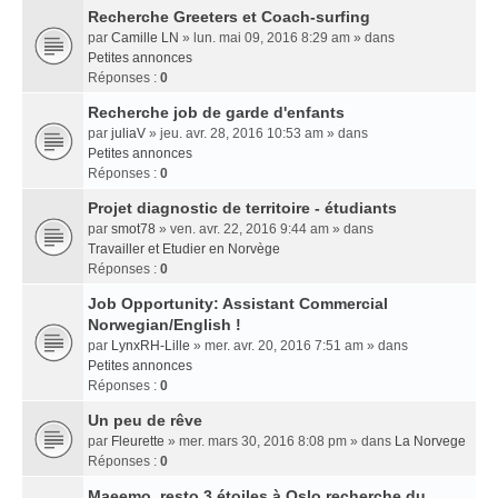
Recherche Greeters et Coach-surfing
par
Camille LN
» lun. mai 09, 2016 8:29 am » dans
Petites annonces
Réponses :
0
Recherche job de garde d'enfants
par
juliaV
» jeu. avr. 28, 2016 10:53 am » dans
Petites annonces
Réponses :
0
Projet diagnostic de territoire - étudiants
par
smot78
» ven. avr. 22, 2016 9:44 am » dans
Travailler et Etudier en Norvège
Réponses :
0
Job Opportunity: Assistant Commercial
Norwegian/English !
par
LynxRH-Lille
» mer. avr. 20, 2016 7:51 am » dans
Petites annonces
Réponses :
0
Un peu de rêve
par
Fleurette
» mer. mars 30, 2016 8:08 pm » dans
La Norvege
Réponses :
0
Maeemo, resto 3 étoiles à Oslo recherche du