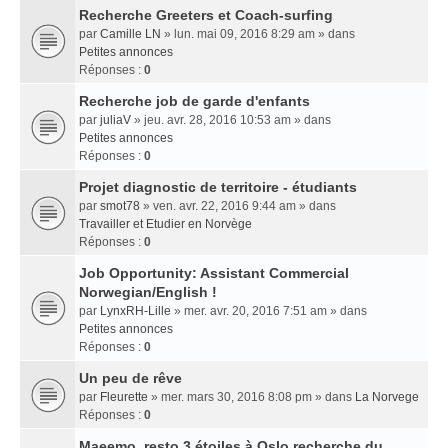
Recherche Greeters et Coach-surfing
par
Camille LN
» lun. mai 09, 2016 8:29 am » dans
Petites annonces
Réponses :
0
Recherche job de garde d'enfants
par
juliaV
» jeu. avr. 28, 2016 10:53 am » dans
Petites annonces
Réponses :
0
Projet diagnostic de territoire - étudiants
par
smot78
» ven. avr. 22, 2016 9:44 am » dans
Travailler et Etudier en Norvège
Réponses :
0
Job Opportunity: Assistant Commercial
Norwegian/English !
par
LynxRH-Lille
» mer. avr. 20, 2016 7:51 am » dans
Petites annonces
Réponses :
0
Un peu de rêve
par
Fleurette
» mer. mars 30, 2016 8:08 pm » dans
La Norvege
Réponses :
0
Maeemo, resto 3 étoiles à Oslo recherche du