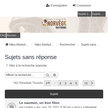
S’enregistrer
Connexion
Sujets sans réponse
Sujets actifs
FAQ
Rechercher
https://dailydigesthub.com
https://dailydigesthub.com
Rechercher
Sujets sans réponse
Sujets sans réponse
Aller à la recherche avancée
Rechercher
Recherche Avancée
Page
1
Sur
12
1
2
3
4
5
12
Suivant
562 Résultats Trouvés
…
Sujets
Le saumon, un bon filon
par
Loulou
» jeu. nov. 25, 2021 9:38 am » dans
La Norvege