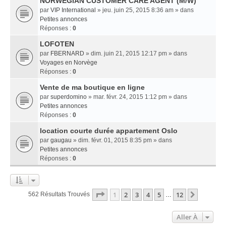
NORWEGIAN CUSTOMER CARE AGENT (M/W)
par
VIP International
» jeu. juin 25, 2015 8:36 am » dans
Petites annonces
Réponses :
0
LOFOTEN
par
FBERNARD
» dim. juin 21, 2015 12:17 pm » dans
Voyages en Norvège
Réponses :
0
Vente de ma boutique en ligne
par
superdomino
» mar. févr. 24, 2015 1:12 pm » dans
Petites annonces
Réponses :
0
location courte durée appartement Oslo
par
gaugau
» dim. févr. 01, 2015 8:35 pm » dans
Petites annonces
Réponses :
0
Page
1
Sur
12
1
2
3
4
5
12
Suivant
562 Résultats Trouvés
…
Aller À