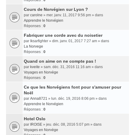
Réponses :
0
Cours de Norvégien sur Lyon ?
par
carolne
» mer. janv. 11, 2017 9:56 pm » dans
Apprendre le Norvégien
Réponses :
0
Fabriquer une corde avec du noisetier
par
Iksarfighter
» dim. janv. 01, 2017 7:27 am » dans
La Norvege
Réponses :
0
Quand on aime on ne compte pas !
par
kveite
» sam. déc. 31, 2016 11:16 am » dans
Voyages en Norvège
Réponses :
0
Ce que les Norvégiens font pour s'amuser pour
Noël
par
Anna8721
» lun. déc. 19, 2016 8:06 pm » dans
Apprendre le Norvégien
Réponses :
0
Hotel Oslo
par
IROISE
» jeu. déc. 08, 2016 5:07 pm » dans
Voyages en Norvège