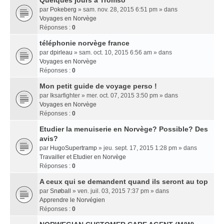
Quelques jours a Tromso
par
Pokeberg
» sam. nov. 28, 2015 6:51 pm » dans
Voyages en Norvège
Réponses :
0
téléphonie norvège france
par
dpirleau
» sam. oct. 10, 2015 6:56 am » dans
Voyages en Norvège
Réponses :
0
Mon petit guide de voyage perso !
par
Iksarfighter
» mer. oct. 07, 2015 3:50 pm » dans
Voyages en Norvège
Réponses :
0
Etudier la menuiserie en Norvège? Possible? Des
avis?
par
HugoSupertramp
» jeu. sept. 17, 2015 1:28 pm » dans
Travailler et Etudier en Norvège
Réponses :
0
A ceux qui se demandent quand ils seront au top
par
Snøball
» ven. juil. 03, 2015 7:37 pm » dans
Apprendre le Norvégien
Réponses :
0