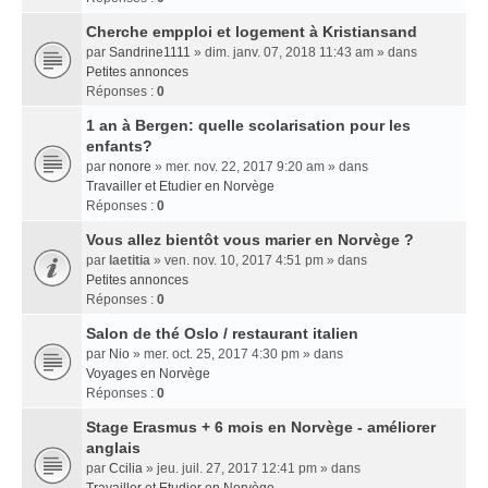
Cherche empploi et logement à Kristiansand
par
Sandrine1111
» dim. janv. 07, 2018 11:43 am » dans
Petites annonces
Réponses :
0
1 an à Bergen: quelle scolarisation pour les
enfants?
par
nonore
» mer. nov. 22, 2017 9:20 am » dans
Travailler et Etudier en Norvège
Réponses :
0
Vous allez bientôt vous marier en Norvège ?
par
laetitia
» ven. nov. 10, 2017 4:51 pm » dans
Petites annonces
Réponses :
0
Salon de thé Oslo / restaurant italien
par
Nio
» mer. oct. 25, 2017 4:30 pm » dans
Voyages en Norvège
Réponses :
0
Stage Erasmus + 6 mois en Norvège - améliorer
anglais
par
Ccilia
» jeu. juil. 27, 2017 12:41 pm » dans