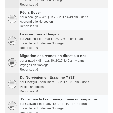
Travailler et Etudier en Norvège
Réponses :
0
Régis Boyer
par
oiseaulys
» ven. juin 23, 2017 4:49 pm » dans
Apprendre le Norvégien
Réponses :
0
La nourriture à Bergen
par
Automn
» jeu. mai 11, 2017 6:14 pm » dans
Travailler et Etudier en Norvège
Réponses :
0
Migration des rennes en direct sur nrk
par
arnaud
» dim. avr. 30, 2017 8:49 am » dans
Voyages en Norvège
Réponses :
0
Du Norvégien en Essonne ? (91)
par
Ghozgul
» sam. mars 18, 2017 1:31 am » dans
Petites annonces
Réponses :
0
J'ai trouvé la Franc-maçonnerie norvégienne
par
Callyan
» mer. janv. 18, 2017 10:11 am » dans
Travailler et Etudier en Norvège